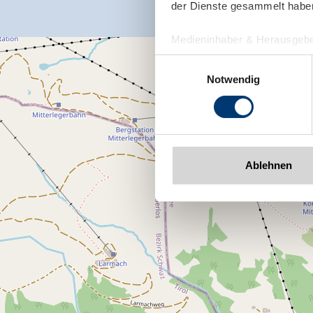
der Dienste gesammelt habe
Medieninhaber & Herausgebe
Zeller Bergbahnen Zillert
Einwilligungsauswahl
Rohr 23// A-6280 Zell am Zill
Notwendig
Tel: +43 5282 7165// info@zi
www.zillertalarena.com
Ablehnen