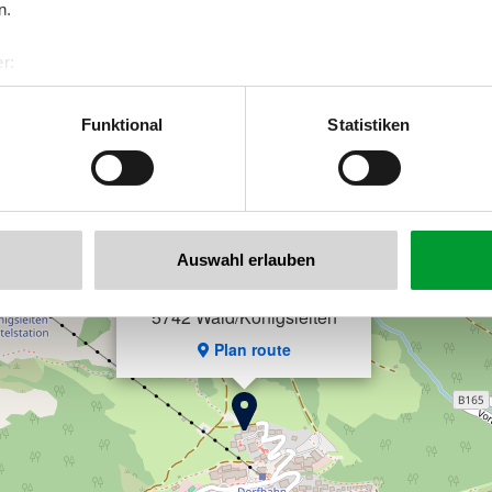
n.
r:
al GmbH & Co KG
er
Funktional
Statistiken
×
llertalarena.com
Top Chalets - Haus Edelweissanger
Auswahl erlauben
Königsleiten 288
5742 Wald/Königsleiten
Plan route