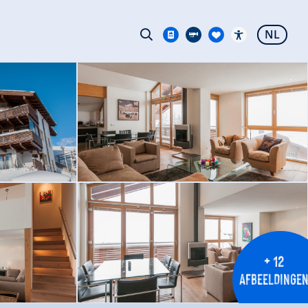
NL
+ 12
AFBEELDINGE