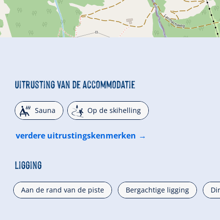
Uitrusting van de accommodatie
🗔
🞷
Sauna
Op de skihelling
verdere uitrustingskenmerken
Ligging
Aan de rand van de piste
Bergachtige ligging
Di