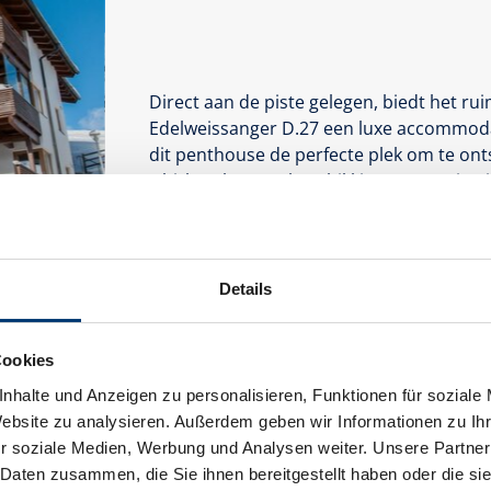
Direct aan de piste gelegen, biedt het 
Edelweissanger D.27 een luxe accommoda
dit penthouse de perfecte plek om te on
whirlpool tot uw beschikking. De woning is
gemakken. Geniet van het adembenemende
Uitrusting
Details
Beschikbaarheidskalender
Cookies
nhalte und Anzeigen zu personalisieren, Funktionen für soziale
Website zu analysieren. Außerdem geben wir Informationen zu I
r soziale Medien, Werbung und Analysen weiter. Unsere Partner
 Daten zusammen, die Sie ihnen bereitgestellt haben oder die s