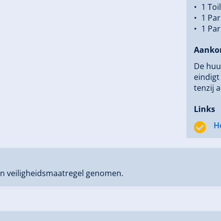
1 Toi
1 Par
1 Par
Aanko
De huur
eindig
tenzij 
Links
H
n veiligheidsmaatregel genomen.