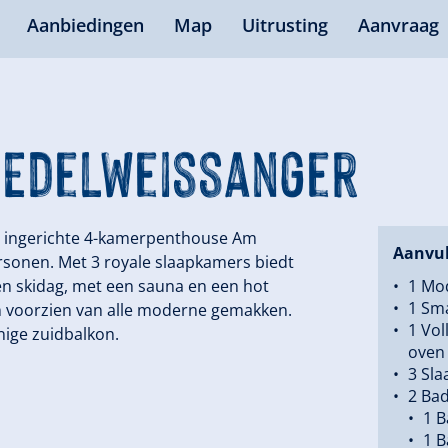
Aanbiedingen
Map
Uitrusting
Aanvraag
s Edelweissanger
rn ingerichte 4-kamerpenthouse Am
Aanvul
sonen. Met 3 royale slaapkamers biedt
en skidag, met een sauna en een hot
1 Mo
1 Sma
 en voorzien van alle moderne gemakken.
1 Vol
ige zuidbalkon.
oven
3 Sl
2 Ba
1 B
1 B