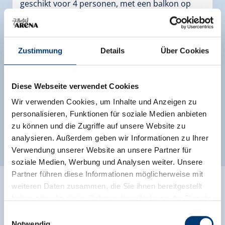
geschikt voor 4 personen, met een balkon op
het zuiden. U kunt genieten van het mooie
uitzicht op de Reichenspitzegroep en de
Plattenkogel. Dit mooie vakantieappartement
Zustimmung
Details
Über Cookies
ligt op slechts 50 meter van de gondel!
Uitrusting
Beschikbaarheidskalender
Diese Webseite verwendet Cookies
Wir verwenden Cookies, um Inhalte und Anzeigen zu
personalisieren, Funktionen für soziale Medien anbieten
zu können und die Zugriffe auf unsere Website zu
Andere kamers en appartementen
analysieren. Außerdem geben wir Informationen zu Ihrer
Verwendung unserer Website an unsere Partner für
soziale Medien, Werbung und Analysen weiter. Unsere
Partner führen diese Informationen möglicherweise mit
weiteren Daten zusammen, die Sie ihnen bereitgestellt
haben oder die sie im Rahmen Ihrer Nutzung der Dienste
gesammelt haben.
Einwilligungsauswahl
Notwendig