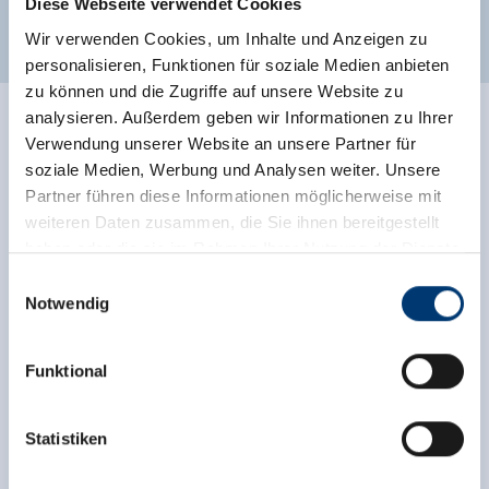
Diese Webseite verwendet Cookies
verdere uitrustingskenmerken
Wir verwenden Cookies, um Inhalte und Anzeigen zu
personalisieren, Funktionen für soziale Medien anbieten
zu können und die Zugriffe auf unsere Website zu
analysieren. Außerdem geben wir Informationen zu Ihrer
Ratings
Verwendung unserer Website an unsere Partner für
soziale Medien, Werbung und Analysen weiter. Unsere
Partner führen diese Informationen möglicherweise mit
weiteren Daten zusammen, die Sie ihnen bereitgestellt
haben oder die sie im Rahmen Ihrer Nutzung der Dienste
gesammelt haben.
Einwilligungsauswahl
Notwendig
Medieninhaber & Herausgeber:
Zeller Bergbahnen Zillertal GmbH & Co KG
Funktional
Rohr 23// A-6280 Zell am Ziller
Onafhankelijke beoordelingen van de andere
Tel: +43 5282 7165// info@zillertalarena.com
bronnen. TrustYou verzamelt deze beoordelingen en
www.zillertalarena.com
berekent een gemiddelde van de
Statistiken
beoordelingsresultaten.