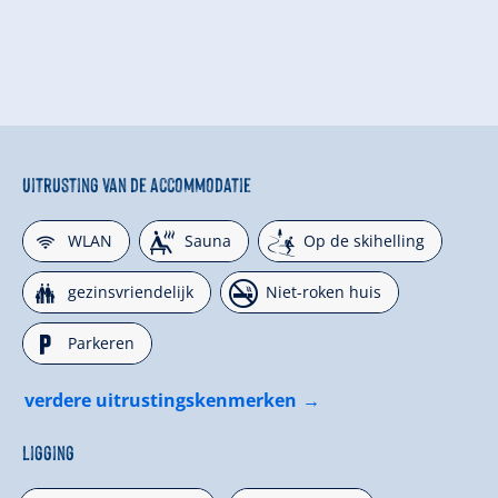
Uitrusting van de accommodatie
🜉
🗔
🞷
WLAN
Sauna
Op de skihelling
🍺
🏝
gezinsvriendelijk
Niet-roken huis
🐈
Parkeren
verdere uitrustingskenmerken
Ligging