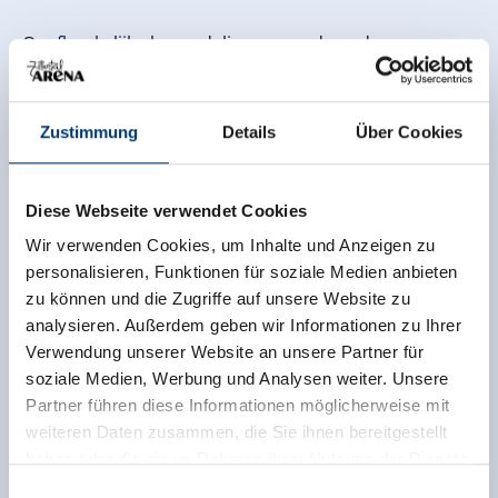
Onafhankelijke beoordelingen van de andere
bronnen. TrustYou verzamelt deze beoordelingen en
berekent een gemiddelde van de
beoordelingsresultaten.
Zustimmung
Details
Über Cookies
Diese Webseite verwendet Cookies
Wir verwenden Cookies, um Inhalte und Anzeigen zu
personalisieren, Funktionen für soziale Medien anbieten
zu können und die Zugriffe auf unsere Website zu
analysieren. Außerdem geben wir Informationen zu Ihrer
Verwendung unserer Website an unsere Partner für
soziale Medien, Werbung und Analysen weiter. Unsere
Partner führen diese Informationen möglicherweise mit
weiteren Daten zusammen, die Sie ihnen bereitgestellt
haben oder die sie im Rahmen Ihrer Nutzung der Dienste
gesammelt haben.
Einwilligungsauswahl