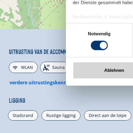
der Dienste gesammelt habe
Medieninhaber & Herausgebe
Zeller Bergbahnen Zillert
Einwilligungsauswahl
Rohr 23// A-6280 Zell am Zill
Notwendig
Tel: +43 5282 7165// info@zi
www.zillertalarena.com
Uitrusting van de accommodatie
🜉
🗔
🏝
WLAN
Sauna
Niet-roken huis
Ablehnen
verdere uitrustingskenmerken
Ligging
Stadsrand
Rustige ligging
Direct aan de loipe