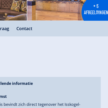
+ 5
AFBEELDINGE
raag
Contact
lende informatie
mst
s bevindt zich direct tegenover het Isskogel-