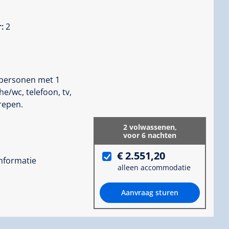
r:
2
 personen met 1
/wc, telefoon, tv,
grepen.
2 volwassenen,
voor 6 nachten
€ 2.551,20
informatie
alleen accommodatie
Aanvraag sturen