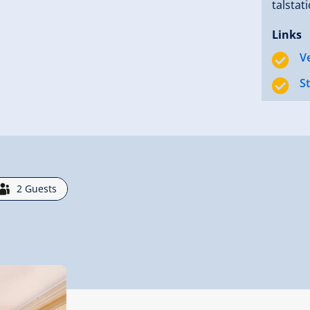
talstat
Links
V
S
2
Guests