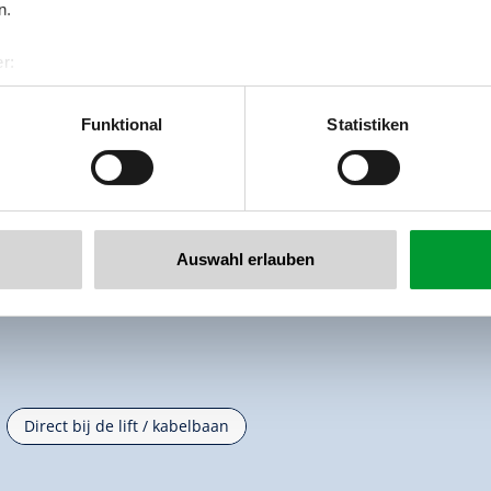
n.
r:
al GmbH & Co KG
er
Funktional
Statistiken
llertalarena.com
Auswahl erlauben
Direct bij de lift / kabelbaan