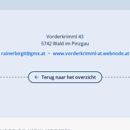
Vorderkrimml 43
5742 Wald im Pinzgau
rainerbirgit@gmx.at
•
www.vorderkrimml-at.webnode.at
Terug naar het overzicht