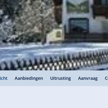
icht
Aanbiedingen
Uitrusting
Aanvraag
C