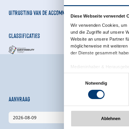
Uitrusting van de accommodatie
Diese Webseite verwendet 
Wir verwenden Cookies, um I
und die Zugriffe auf unsere 
Classificaties
Website an unsere Partner fü
möglicherweise mit weiteren
der Dienste gesammelt habe
Medieninhaber & Herausgebe
Zeller Bergbahnen Zillert
Einwilligungsauswahl
Rohr 23// A-6280 Zell am Zill
Notwendig
Tel: +43 5282 7165// info@zi
www.zillertalarena.com
Aanvraag
Ablehnen