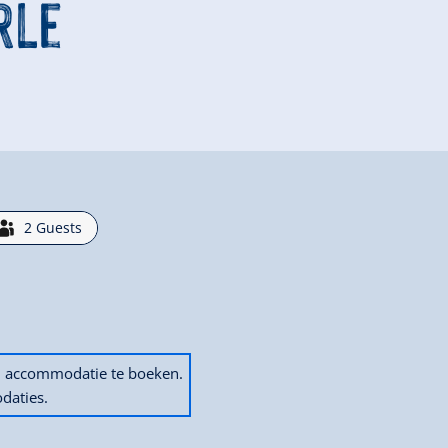
rle
2
Guests
en accommodatie te boeken.
daties.