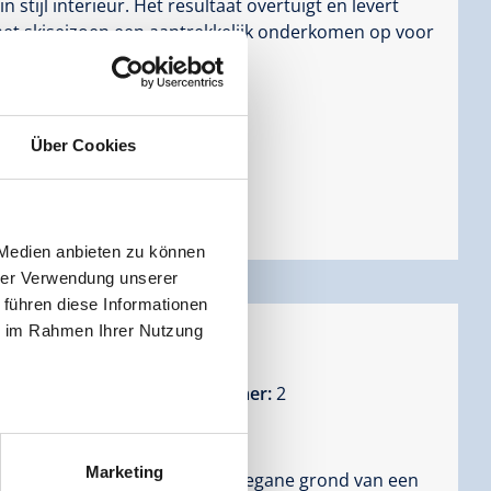
 stijl interieur. Het resultaat overtuigt en levert
et skiseizoen een aantrekkelijk onderkomen op voor
Über Cookies
 Medien anbieten zu können
hrer Verwendung unserer
 führen diese Informationen
ie im Rahmen Ihrer Nutzung
ten:
1 - 6 mensen |
Slaapkamer:
2
Marketing
/ Top EG bevindt zich op de begane grond van een