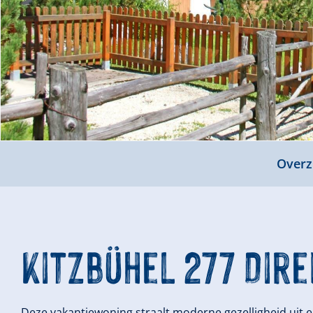
Overz
Kitzbühel 277 Dire
Deze vakantiewoning straalt moderne gezelligheid uit en