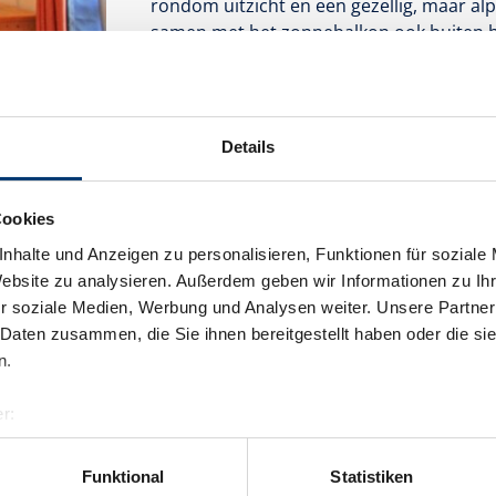
rondom uitzicht en een gezellig, maar alpin
samen met het zonnebalkon ook buiten h
stellen of families.
Uitrusting
Beschikbaarheidskalender
Details
Cookies
nhalte und Anzeigen zu personalisieren, Funktionen für soziale
Website zu analysieren. Außerdem geben wir Informationen zu I
r soziale Medien, Werbung und Analysen weiter. Unsere Partner
 Daten zusammen, die Sie ihnen bereitgestellt haben oder die s
Appartement
n.
grootte van de kamer:
60 m² |
Opdrach
r:
al GmbH & Co KG
er
Funktional
Statistiken
De 3-kamer vakantiewoning Kitzbühel 277
llertalarena.com