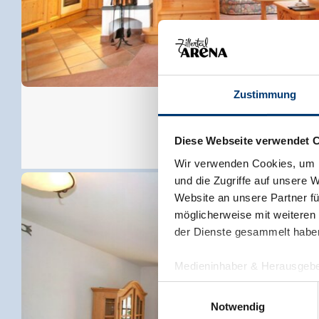
Zustimmung
Diese Webseite verwendet 
Wir verwenden Cookies, um I
und die Zugriffe auf unsere 
Website an unsere Partner fü
möglicherweise mit weiteren
der Dienste gesammelt habe
Medieninhaber & Herausgebe
Zeller Bergbahnen Zillert
Einwilligungsauswahl
Rohr 23// A-6280 Zell am Zill
Notwendig
Tel: +43 5282 7165// info@zi