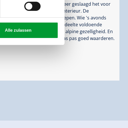
er Almdorflift en combineert zeer geslaagd het voor
en en een eigentijds-modern interieur. De
ies met kinderen of kleine groepen. Wie 's avonds
 hiervoor in het woon- en eetgedeelte voldoende
Alle zulassen
te verspreidend element van alpine gezelligheid. En
de voordelen van het zonneterras pas goed waarderen.