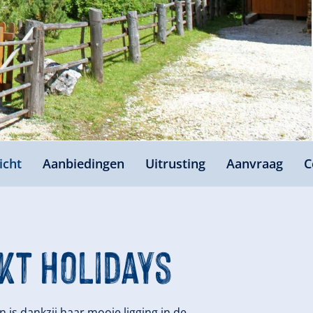
icht
Aanbiedingen
Uitrusting
Aanvraag
C
kt Holidays
 is dankzij haar mooie ligging in de