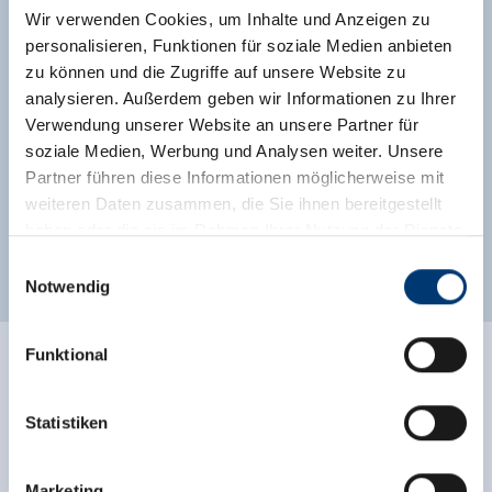
Wir verwenden Cookies, um Inhalte und Anzeigen zu
personalisieren, Funktionen für soziale Medien anbieten
right on the ski-bus stop
zu können und die Zugriffe auf unsere Website zu
analysieren. Außerdem geben wir Informationen zu Ihrer
Direct aan de skibus/bushalte
Verwendung unserer Website an unsere Partner für
right on the bus stop
Centrale ligging
soziale Medien, Werbung und Analysen weiter. Unsere
Partner führen diese Informationen möglicherweise mit
weiteren Daten zusammen, die Sie ihnen bereitgestellt
Classificaties
haben oder die sie im Rahmen Ihrer Nutzung der Dienste
gesammelt haben.
Einwilligungsauswahl
Notwendig
Medieninhaber & Herausgeber:
Zeller Bergbahnen Zillertal GmbH & Co KG
Funktional
Rohr 23// A-6280 Zell am Ziller
Ratings
Tel: +43 5282 7165// info@zillertalarena.com
www.zillertalarena.com
Statistiken
Marketing