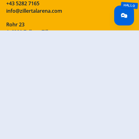
+43 5282 7165
info@zillertalarena.com
Rohr 23
A-6280 Zell am Ziller
Österreich
Onze sociale media – neem eens een kijkje!
INFORMATIE
Contact