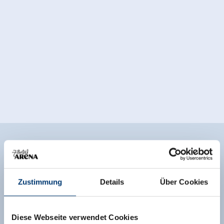
Uitrusting van de accommodatie
🜉
🗔
🐈
WLAN
Sauna
Parkeren
Zustimmung
Details
Über Cookies
verdere uitrustingskenmerken
Diese Webseite verwendet Cookies
Ligging