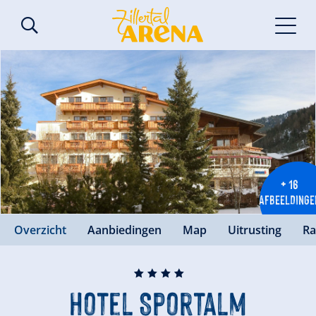
+ 16
AFBEELDINGE
Overzicht
Aanbiedingen
Map
Uitrusting
Ra
🞙
🞙
🞙
🞙
Hotel Sportalm