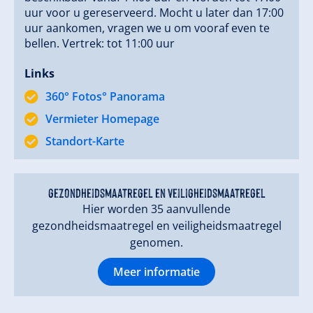
Gratis gebruik van alle hotelvoorzieningen, inclusief
uur voor u gereserveerd. Mocht u later dan 17:00
uur aankomen, vragen we u om vooraf even te
onze gehele wellnessruimte met vijf verschillende
bellen. Vertrek: tot 11:00 uur
sauna's & multimedia rustruimte & INDOOR-
ZWEMBAD
Links
(Wellnessbehandelingen tegen betaling)
Koffie, selecte thee en verse appels/droog
360° Fotos° Panorama
fruit/noten zijn beschikbaar tijdens de saunatijden
Vermieter Homepage
Individuele verrassingen bij verjaardagen.
Standort-Karte
Ook voor uw kinderen is goed gezorgd: Ons hotel
beschikt over een royaal ingericht speelkamer voor
de kleintjes, tafelvoetbal, fitnessruimte,
gezondheidsmaatregel en veiligheidsmaatregel
kinderbioscoop, videospellen (Playstation) voor
Hier worden 35 aanvullende
onze grotere gasten.
gezondheidsmaatregel en veiligheidsmaatregel
genomen.
Meer informatie