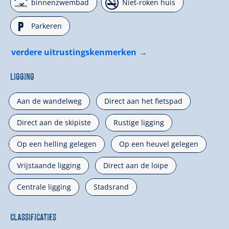
🅤
🏝
binnenzwembad
Niet-roken huis
🐈
Parkeren
verdere uitrustingskenmerken
Ligging
Aan de wandelweg
Direct aan het fietspad
Direct aan de skipiste
Rustige ligging
Op een helling gelegen
Op een heuvel gelegen
Vrijstaande ligging
Direct aan de loipe
Centrale ligging
Stadsrand
Classificaties