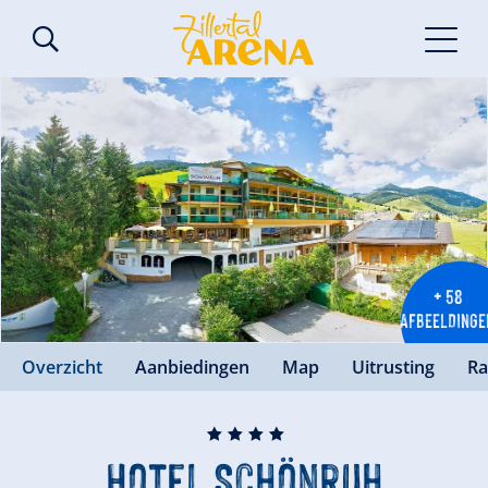
+ 58
AFBEELDINGE
Overzicht
Aanbiedingen
Map
Uitrusting
Ra
🞙
🞙
🞙
🞙
Hotel Schönruh