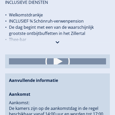
INCLUSIEVE DIENSTEN
Welkomstdrankje
INCLUSIEF ¾ Schönruh-verwenpension
De dag begint met een van de waarschijnlijk
grootste ontbijtbuffetten in het Zillertal
Thee-bar
Saphoek
Pannekoeken- & omeletstation
div. warme gerechten
Dagelijks themawisseling bij het ontbijtbuffet “Rond
de wereld” zoals bijv.: het Beierse ontbijt met
pretzels, witte worst en witbier;
Aanvullende informatie
DAGELIJKSE middag-ski-wandeling
’s Avonds verwennen wij u met onze
Aankomst
gourmethalfpension, 6-gangen keuzemenü
of internationale lekkernijen van het buffet salade-,
Aankomst:
fruit- en kaasbuffet.
De kamers zijn op de aankomstdag in de regel
’s Avonds: dagelijks IJS- & kaasBUFFET
beschikbaar vanaf 14:00 uur en worden tot 17:00