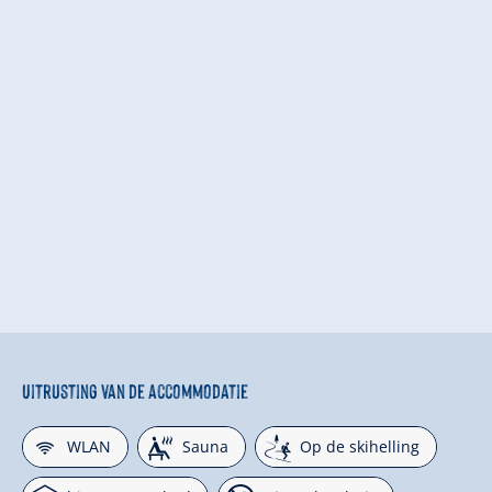
Uitrusting van de accommodatie
🜉
🗔
🞷
WLAN
Sauna
Op de skihelling