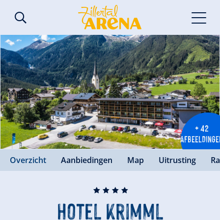
+ 42
AFBEELDINGE
Overzicht
Aanbiedingen
Map
Uitrusting
Ra
🞙
🞙
🞙
🞙
Hotel Krimml