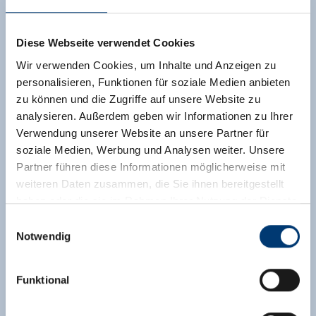
Diese Webseite verwendet Cookies
Wir verwenden Cookies, um Inhalte und Anzeigen zu
Driepersoonskamer, douche, WC, 1 slaapkamer
personalisieren, Funktionen für soziale Medien anbieten
zu können und die Zugriffe auf unsere Website zu
grootte van de kamer:
25 m² |
Opdrachten:
2 - 3
analysieren. Außerdem geben wir Informationen zu Ihrer
mensen |
Slaapkamer:
1
Verwendung unserer Website an unsere Partner für
Onze kamers zijn de ideale toevluchtsoord voor
soziale Medien, Werbung und Analysen weiter. Unsere
onze bergbeklimmers. Een open badkamer, een
Partner führen diese Informationen möglicherweise mit
groot bed, veel glas met uitzicht en ons
weiteren Daten zusammen, die Sie ihnen bereitgestellt
panoramisch balkon nodigen uit om te rusten en
haben oder die sie im Rahmen Ihrer Nutzung der Dienste
te herstellen. Na een vermoeiende dag tank je
gesammelt haben.
Einwilligungsauswahl
weer kracht en energie voor een nieuw avontuur -
Notwendig
midden in het Nationaal Park Hohe Tauern of op
Medieninhaber & Herausgeber:
de pistes van de Zillertal-Arena!
Zeller Bergbahnen Zillertal GmbH & Co KG
Funktional
Rohr 23// A-6280 Zell am Ziller
Uitrusting
Tel: +43 5282 7165// info@zillertalarena.com
Beschikbaarheidskalender