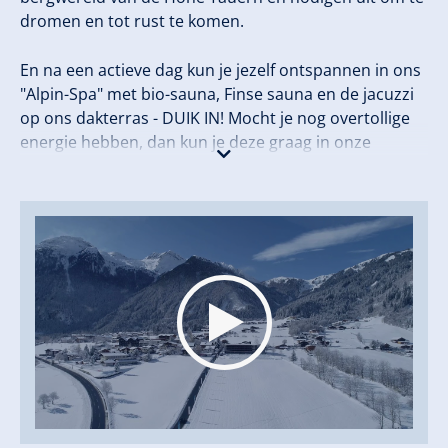
dromen en tot rust te komen.
En na een actieve dag kun je jezelf ontspannen in ons
"Alpin-Spa" met bio-sauna, Finse sauna en de jacuzzi
op ons dakterras - DUIK IN! Mocht je nog overtollige
energie hebben, dan kun je deze graag in onze
fitnessruimte kwijt.
Culinair verwennen we je in ons restaurant-café
"Bacher’s Platz". Volg het motto
"Een mens eren
betekent voor hem koken"
en de familie Bacher en
hun team zullen je graag enkele uren uit de dagelijkse
sleur halen en je verwennen met hun eten en
drankaanbod!
Bovendien bieden we: grote "Living-Lobby", bar,
werkruimte, speelkamer met biljart en: De skibushalte
is direct bij het hotel!