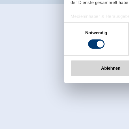
der Dienste gesammelt habe
Medieninhaber & Herausgebe
Zeller Bergbahnen Zillert
Einwilligungsauswahl
Rohr 23// A-6280 Zell am Zill
Notwendig
Tel: +43 5282 7165// info@zi
www.zillertalarena.com
Ablehnen