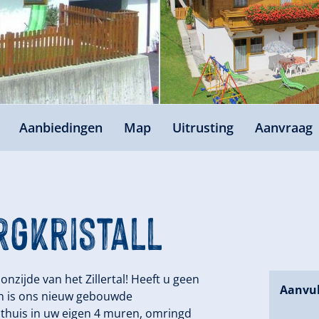
Aanbiedingen
Map
Uitrusting
Aanvraag
rgkristall
nzijde van het Zillertal! Heeft u geen
Aanvul
Dan is ons nieuw gebouwde
s thuis in uw eigen 4 muren, omringd