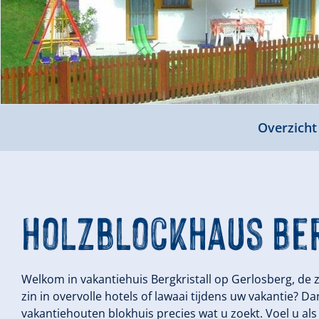
Overzicht
Holzblockhaus Be
Welkom in vakantiehuis Bergkristall op Gerlosberg, de zo
zin in overvolle hotels of lawaai tijdens uw vakantie? 
vakantiehouten blokhuis precies wat u zoekt. Voel u al