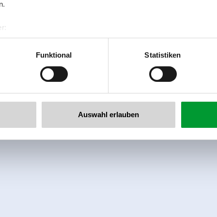
n.
r:
al GmbH & Co KG
er
Funktional
Statistiken
llertalarena.com
Auswahl erlauben