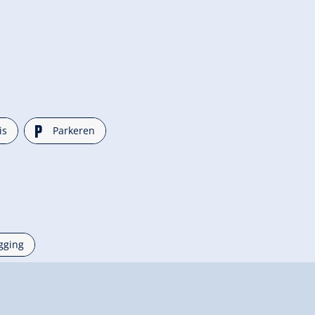
🐈
is
Parkeren
igging