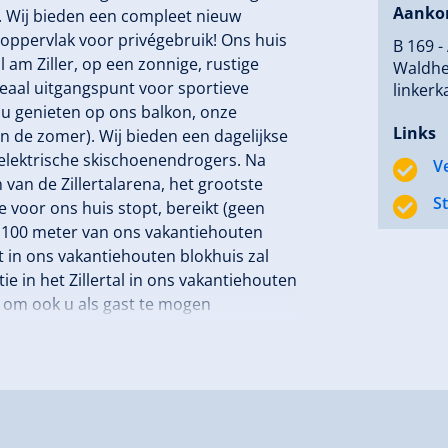
Aanko
. Wij bieden een compleet nieuw
ppervlak voor privégebruik! Ons huis
B 169 -
l am Ziller, op een zonnige, rustige
Waldhei
eaal uitgangspunt voor sportieve
linkerk
 u genieten op ons balkon, onze
Links
in de zomer). Wij bieden een dagelijkse
elektrische skischoenendrogers. Na
V
van de Zillertalarena, het grootste
S
ie voor ons huis stopt, bereikt (geen
ts 100 meter van ons vakantiehouten
 in ons vakantiehouten blokhuis zal
ie in het Zillertal in ons vakantiehouten
en om ook u als gast te mogen