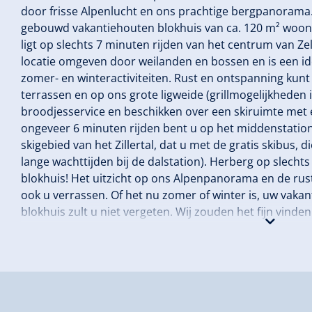
door frisse Alpenlucht en ons prachtige bergpanorama
gebouwd vakantiehouten blokhuis van ca. 120 m² woono
ligt op slechts 7 minuten rijden van het centrum van Zel
locatie omgeven door weilanden en bossen en is een id
zomer- en winteractiviteiten. Rust en ontspanning kunt
terrassen en op ons grote ligweide (grillmogelijkheden 
broodjesservice en beschikken over een skiruimte met 
ongeveer 6 minuten rijden bent u op het middenstation 
skigebied van het Zillertal, dat u met de gratis skibus, d
lange wachttijden bij de dalstation). Herberg op slech
blokhuis! Het uitzicht op ons Alpenpanorama en de rust
ook u verrassen. Of het nu zomer of winter is, uw vakant
blokhuis zult u niet vergeten. Wij zouden het fijn vind
verwelkomen. Uw Fam. Schweinberger