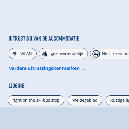
Uitrusting van de accommodatie
🜉
🍺
🏝
WLAN
gezinsvriendelijk
Niet-roken hu
verdere uitrustingskenmerken
Ligging
right on the ski-bus stop
Weidegebied
Rustige l