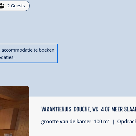
2
Guests
en accommodatie te boeken.
daties.
Vakantiehuis, douche, WC, 4 of meer sla
grootte van de kamer:
100 m² |
Opdrac