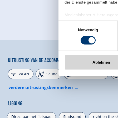
der Dienste gesammelt habe
Medieninhaber & Herausgebe
Zeller Bergbahnen Zillert
Einwilligungsauswahl
Rohr 23// A-6280 Zell am Zill
Notwendig
Tel: +43 5282 7165// info@zi
www.zillertalarena.com
Uitrusting van de accommodatie
Ablehnen
🜉
🗔
🍺

WLAN
Sauna
gezinsvriendelijk
verdere uitrustingskenmerken
Ligging
Direct aan het fietspad
Stadsrand
right on the s