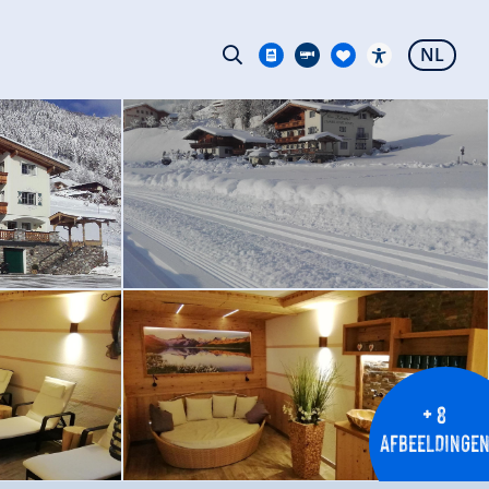
NL
+ 8
AFBEELDINGE