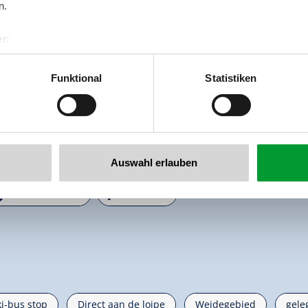
n.
r:
al GmbH & Co KG
er
Funktional
Statistiken
llertalarena.com
Auswahl erlauben

🐈
Niet-roken huis
Parkeren
ki-bus stop
Direct aan de loipe
Weidegebied
gele