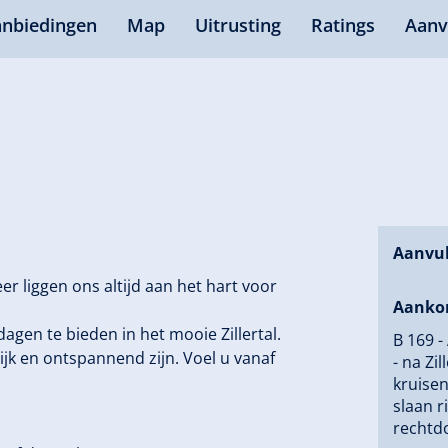
nbiedingen
Map
Uitrusting
Ratings
Aanv
Aanvul
eer liggen ons altijd aan het hart voor
Aanko
en te bieden in het mooie Zillertal.
B 169 -
ijk en ontspannend zijn. Voel u vanaf
- na Zi
kruisen
slaan r
rechtd