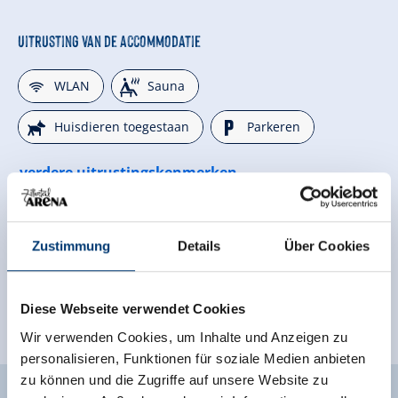
Uitrusting van de accommodatie
🜉
🗔
WLAN
Sauna
🔮
🐈
Huisdieren toegestaan
Parkeren
verdere uitrustingskenmerken
Ligging
Zustimmung
Details
Über Cookies
Rustige ligging
In de buurt van het bos
Classificaties
Diese Webseite verwendet Cookies
Wir verwenden Cookies, um Inhalte und Anzeigen zu
personalisieren, Funktionen für soziale Medien anbieten
zu können und die Zugriffe auf unsere Website zu