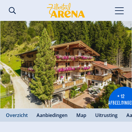
+ 12
AFBEELDINGE
Overzicht
Aanbiedingen
Map
Uitrusting
Aa