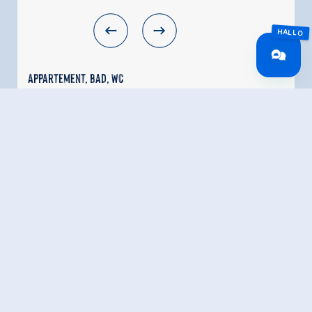
Appartement, bad, WC
Opdrachten:
2 - 6 mensen
Dit appartement beschikt over twee mooie
tweepersoonskamers met elk een
douche/WC/TV en balkon. De eigen keuken is
uitgerust met een vaatwasser, oven enzovoort
en beschikt ook over een balkon. Verder bevindt
zich in de keuken nog een gemakkelijk stapelbed
(ligruimte twee keer 200x90 cm) en in de gangen
van het appartement staat voor u een extra WC
ter beschikking. Het appartement biedt plaats
aan 4 - 6 personen.
Uitrusting