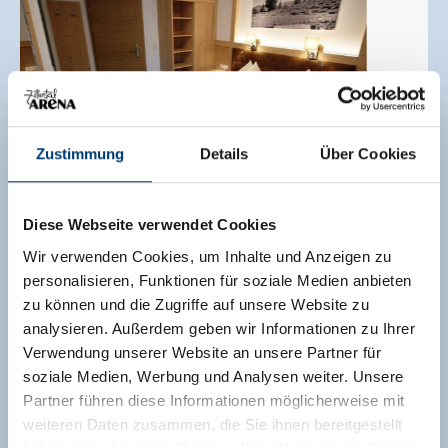
Zustimmung
Details
Über Cookies
Diese Webseite verwendet Cookies
Wir verwenden Cookies, um Inhalte und Anzeigen zu
personalisieren, Funktionen für soziale Medien anbieten
zu können und die Zugriffe auf unsere Website zu
Éénpersoonskamer, douche, WC
analysieren. Außerdem geben wir Informationen zu Ihrer
Verwendung unserer Website an unsere Partner für
grootte van de kamer:
20 m² |
Opdrachten:
1 - 2
soziale Medien, Werbung und Analysen weiter. Unsere
mensen |
Slaapkamer:
1
Partner führen diese Informationen möglicherweise mit
weiteren Daten zusammen, die Sie ihnen bereitgestellt
Mooie ruime twinkamer voor alleen gebruik met