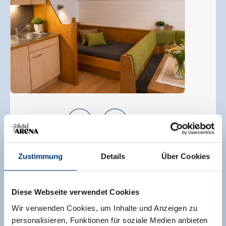
Appartement, douche, WC, 2 slaapkamers
Zustimmung
Details
Über Cookies
grootte van de kamer:
60 m² |
Opdrachten:
2 - 5
mensen |
Slaapkamer:
2
Diese Webseite verwendet Cookies
Ons gezellige en volledig uitgeruste
Wir verwenden Cookies, um Inhalte und Anzeigen zu
vakantieappartement is ideaal voor gezinnen of
personalisieren, Funktionen für soziale Medien anbieten