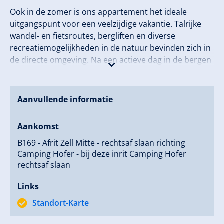
Ook in de zomer is ons appartement het ideale
uitgangspunt voor een veelzijdige vakantie. Talrijke
wandel- en fietsroutes, bergliften en diverse
recreatiemogelijkheden in de natuur bevinden zich in
de directe omgeving. Na een actieve dag in de bergen
kunt u heerlijk ontspannen op het balkon en genieten
van de zon tot in de avonduren.
Aanvullende informatie
Wij kijken ernaar uit u te mogen verwelkomen en
wensen u een onvergetelijk verblijf in onze prachtige
Aankomst
vakantieregio!
B169 - Afrit Zell Mitte - rechtsaf slaan richting
Camping Hofer - bij deze inrit Camping Hofer
rechtsaf slaan
Links
Standort-Karte