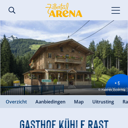
+ 5
AFBEELDINGE
© Hannes Dabernig
Overzicht
Aanbiedingen
Map
Uitrusting
Ra
Gasthof Kühle Rast