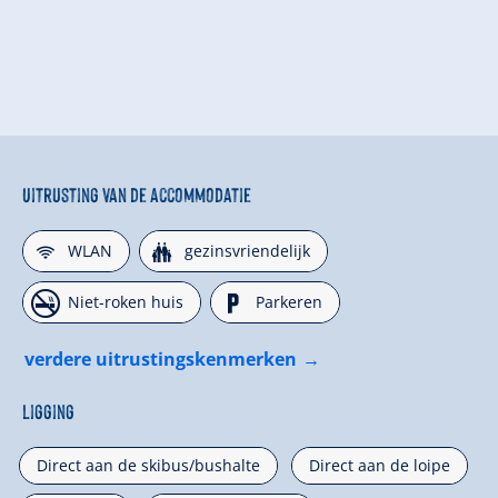
Uitrusting van de accommodatie
🜉
🍺
WLAN
gezinsvriendelijk
🏝
🐈
Niet-roken huis
Parkeren
verdere uitrustingskenmerken
Ligging
Direct aan de skibus/bushalte
Direct aan de loipe