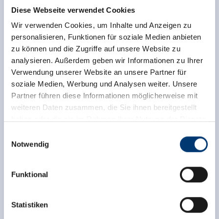
bronnen. TrustYou verzamelt deze beoordelingen en
Diese Webseite verwendet Cookies
berekent een gemiddelde van de
Wir verwenden Cookies, um Inhalte und Anzeigen zu
beoordelingsresultaten.
personalisieren, Funktionen für soziale Medien anbieten
zu können und die Zugriffe auf unsere Website zu
analysieren. Außerdem geben wir Informationen zu Ihrer
Verwendung unserer Website an unsere Partner für
soziale Medien, Werbung und Analysen weiter. Unsere
Partner führen diese Informationen möglicherweise mit
weiteren Daten zusammen, die Sie ihnen bereitgestellt
haben oder die sie im Rahmen Ihrer Nutzung der Dienste
gesammelt haben.
Einwilligungsauswahl
Notwendig
Medieninhaber & Herausgeber:
Zeller Bergbahnen Zillertal GmbH & Co KG
Funktional
Rohr 23// A-6280 Zell am Ziller
Tel: +43 5282 7165// info@zillertalarena.com
www.zillertalarena.com
Statistiken