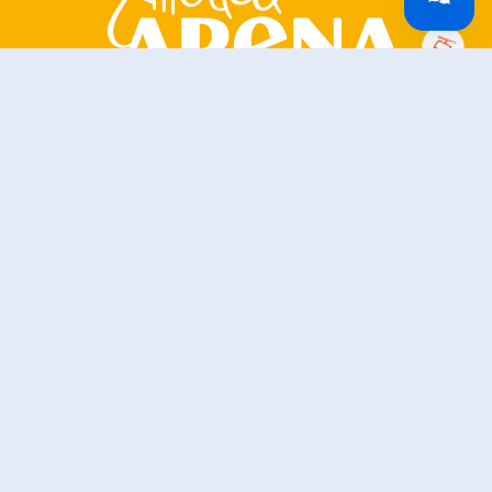
Zillertal Arena
+43 5282 7165
info@zillertalarena.com
Rohr 23
A-6280 Zell am Ziller
Österreich
Onze sociale media – neem eens een kijkje!