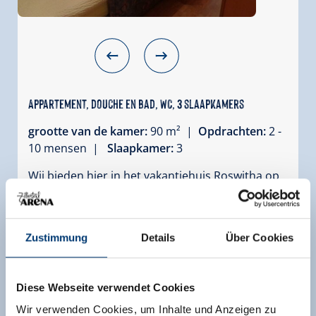
Appartement, douche en bad, WC, 3 slaapkamers
grootte van de kamer:
90 m² |
Opdrachten:
2 -
10 mensen |
Slaapkamer:
3
Wij bieden hier in het vakantiehuis Roswitha op
de Gerlosberg plaats voor maximaal 7 personen
op de 2e verdieping. De woning bestaat uit een
grote hal, een woonkeuken, een badkamer met
Zustimmung
Details
Über Cookies
douche en bad, en 3 slaapkamers. (1
tweepersoonskamer, 1 driekpersoonskamer,
hier kan op verzoek een extra bed worden
Diese Webseite verwendet Cookies
neergezet, zodat er 4 personen kunnen
verblijven, daarnaast is er nog 1
Wir verwenden Cookies, um Inhalte und Anzeigen zu