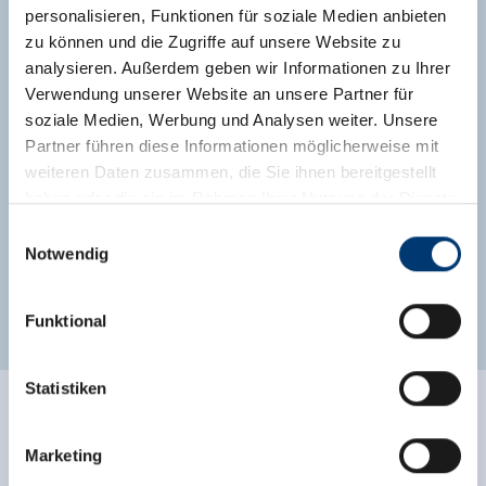
tweepersoonskamer, hier is een uittrekbare
personalisieren, Funktionen für soziale Medien anbieten
slaapbank voor 1-2 personen die op verzoek
zu können und die Zugriffe auf unsere Website zu
gebruikt kan worden, zodat er 9 personen
analysieren. Außerdem geben wir Informationen zu Ihrer
kunnen verblijven.
Verwendung unserer Website an unsere Partner für
soziale Medien, Werbung und Analysen weiter. Unsere
Uitrusting
Partner führen diese Informationen möglicherweise mit
Beschikbaarheidskalender
weiteren Daten zusammen, die Sie ihnen bereitgestellt
haben oder die sie im Rahmen Ihrer Nutzung der Dienste
gesammelt haben.
Einwilligungsauswahl
Notwendig
Medieninhaber & Herausgeber:
Andere kamers en appartementen
Zeller Bergbahnen Zillertal GmbH & Co KG
Funktional
Rohr 23// A-6280 Zell am Ziller
Tel: +43 5282 7165// info@zillertalarena.com
www.zillertalarena.com
Statistiken
Marketing