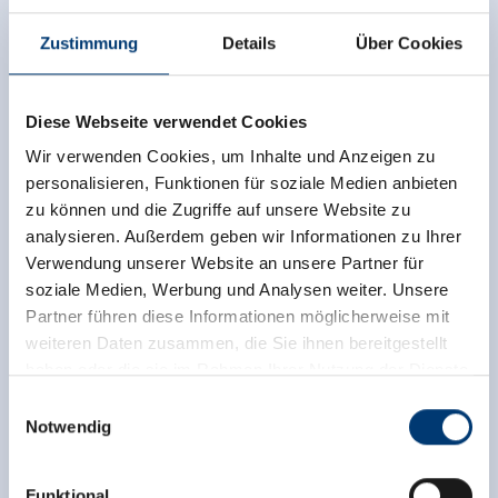
Zustimmung
Details
Über Cookies
Diese Webseite verwendet Cookies
Wir verwenden Cookies, um Inhalte und Anzeigen zu
personalisieren, Funktionen für soziale Medien anbieten
Onafhankelijke beoordelingen van de andere
zu können und die Zugriffe auf unsere Website zu
bronnen. TrustYou verzamelt deze beoordelingen en
analysieren. Außerdem geben wir Informationen zu Ihrer
berekent een gemiddelde van de
Verwendung unserer Website an unsere Partner für
beoordelingsresultaten.
soziale Medien, Werbung und Analysen weiter. Unsere
Partner führen diese Informationen möglicherweise mit
weiteren Daten zusammen, die Sie ihnen bereitgestellt
haben oder die sie im Rahmen Ihrer Nutzung der Dienste
gesammelt haben.
Einwilligungsauswahl
Notwendig
Medieninhaber & Herausgeber:
Zeller Bergbahnen Zillertal GmbH & Co KG
Funktional