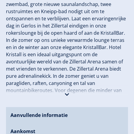
zwembad, grote nieuwe saunalandschap, twee
rustruimtes en Kneipp-bad nodigt uit om te
ontspannen en te verblijven. Laat een ervaringenrijke
dag in Gerlos in het Zillertal eindigen in onze
rokerslounge bij de open haard of aan de KristallBar.
In de zomer op ons unieke verwarmde lounge terras
en in de winter aan onze elegante KristallBar. Hotel
Kristall is een ideaal uitgangspunt om de
avontuurlijke wereld van de Zillertal Arena samen of
met vrienden te verkennen. De Zillertal Arena biedt
pure adrenalinekick. In de zomer geniet u van
paragliden, raften, canyoning en tal van
mountainbikeroutes. Voor degenen die minder van
adrenaline houden, biedt het Zillertal prachtige
wandelpaden door het romantische berglandschap
van de Zillertaler Alpen. Uw winterdroom wordt bij
Aanvullende informatie
ons werkelijkheid. De Zillertal Arena, het grootste
skigebied in het Zillertal met 143 pistekilometers, en
Aankomst
vooral Gerlos, bieden een gevarieerd ski- en