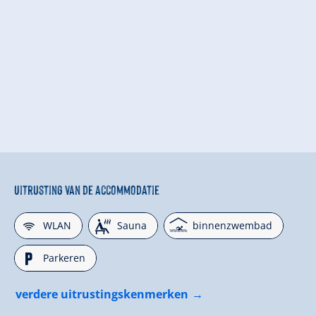
Uitrusting van de accommodatie
🜉
🗔
🅤
WLAN
Sauna
binnenzwembad
🐈
Parkeren
verdere uitrustingskenmerken