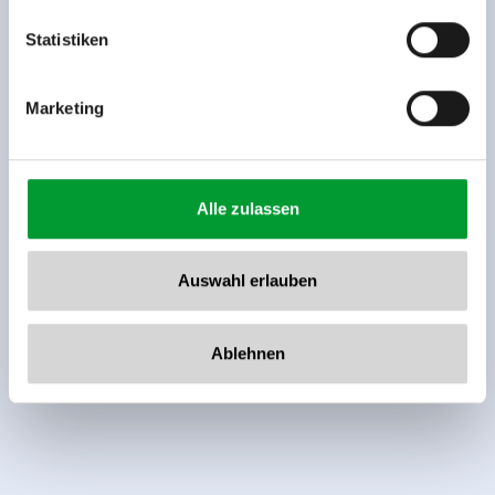
Tel: +43 5282 7165// info@zillertalarena.com
www.zillertalarena.com
Statistiken
Marketing
Alle zulassen
Auswahl erlauben
Ablehnen