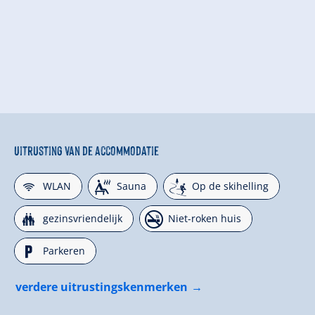
Uitrusting van de accommodatie
🜉
🗔
🞷
WLAN
Sauna
Op de skihelling
🍺
🏝
gezinsvriendelijk
Niet-roken huis
🐈
Parkeren
verdere uitrustingskenmerken