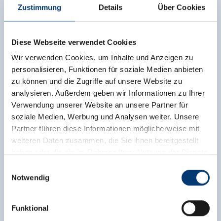
Zustimmung
Details
Über Cookies
Diese Webseite verwendet Cookies
Wir verwenden Cookies, um Inhalte und Anzeigen zu
personalisieren, Funktionen für soziale Medien anbieten
zu können und die Zugriffe auf unsere Website zu
analysieren. Außerdem geben wir Informationen zu Ihrer
Onafhankelijke beoordelingen van de andere
Verwendung unserer Website an unsere Partner für
bronnen. TrustYou verzamelt deze beoordelingen en
soziale Medien, Werbung und Analysen weiter. Unsere
berekent een gemiddelde van de
Partner führen diese Informationen möglicherweise mit
beoordelingsresultaten.
weiteren Daten zusammen, die Sie ihnen bereitgestellt
haben oder die sie im Rahmen Ihrer Nutzung der Dienste
gesammelt haben.
Einwilligungsauswahl
Notwendig
Medieninhaber & Herausgeber:
Zeller Bergbahnen Zillertal GmbH & Co KG
Funktional
Rohr 23// A-6280 Zell am Ziller