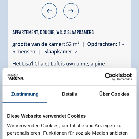
Appartement, douche, WC, 2 slaapkamers
grootte van de kamer:
52 m² |
Opdrachten:
1 -
5 mensen |
Slaapkamer:
2
Het Lisa’l Chalet-Loft is uw ruime, alpine
toevluchtsoord in het hart van het Zillertal. Op
52 m² verenigt dit bijzondere appartement de
gezellige chalet-sfeer met modern wooncomfort
- perfect voor gezinnen of vrienden die ruimte,
Zustimmung
Details
Über Cookies
stijl en sfeer waarderen.
Uitrusting
Diese Webseite verwendet Cookies
Beschikbaarheidskalender
Wir verwenden Cookies, um Inhalte und Anzeigen zu
personalisieren, Funktionen für soziale Medien anbieten