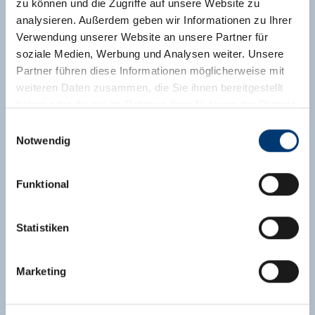
zu können und die Zugriffe auf unsere Website zu
analysieren. Außerdem geben wir Informationen zu Ihrer
Verwendung unserer Website an unsere Partner für
soziale Medien, Werbung und Analysen weiter. Unsere
Partner führen diese Informationen möglicherweise mit
weiteren Daten zusammen, die Sie ihnen bereitgestellt
haben oder die sie im Rahmen Ihrer Nutzung der Dienste
gesammelt haben.
Einwilligungsauswahl
Notwendig
Medieninhaber & Herausgeber:
Zeller Bergbahnen Zillertal GmbH & Co KG
Funktional
Rohr 23// A-6280 Zell am Ziller
Tel: +43 5282 7165// info@zillertalarena.com
www.zillertalarena.com
Statistiken
Appartement, douche, WC, 2 slaapkamers
Marketing
grootte van de kamer:
55 m² |
Opdrachten:
1 -
6 mensen |
Slaapkamer:
2