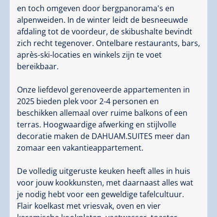
handdoeken, toiletartikelen, een volledig uitgeruste
en toch omgeven door bergpanorama's en
keuken met vaatwasser, Nespresso-machine, oven,
alpenweiden. In de winter leidt de besneeuwde
fondueset, cocktailbar, RIEDEL-glaswerk en nog veel
afdaling tot de voordeur, de skibushalte bevindt
meer voor jullie voor.
zich recht tegenover. Ontelbare restaurants, bars,
après-ski-locaties en winkels zijn te voet
Wie de perfect uitgeruste keuken toch kan weerstaan,
bereikbaar.
kan ons gewoon bezoeken in onze à-la-carte
restaurants DAHUAM.202 (250 m) of het Jägerstüberl
Onze liefdevol gerenoveerde appartementen in
(10 m) verderop.
2025 bieden plek voor 2-4 personen en
beschikken allemaal over ruime balkons of een
Ook is onze boeken- en spellenbibliotheek vrij te
terras. Hoogwaardige afwerking en stijlvolle
gebruiken.
decoratie maken de DAHUAM.SUITES meer dan
Bovendien kun je ook snuffelen in ons lekkernijen
zomaar een vakantieappartement.
kastje en Fabians mini-wijngalerij, voor
genotsmomenten tijdens je vakantie of als cadeau
De volledig uitgeruste keuken heeft alles in huis
voor de geliefden thuis. (exclusief) Ook de
voor jouw kookkunsten, met daarnaast alles wat
ontbijtservice nemen we graag voor je over met onze
je nodig hebt voor een geweldige tafelcultuur.
goed gevulde ontbijtmanden. (tegen betaling)
Flair koelkast met vriesvak, oven en vier