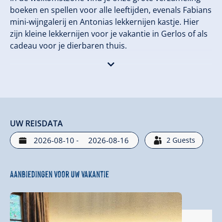
boeken en spellen voor alle leeftijden, evenals Fabians
mini-wijngalerij en Antonias lekkernijen kastje. Hier
zijn kleine lekkernijen voor je vakantie in Gerlos of als
cadeau voor je dierbaren thuis.
Wijzelf zijn genotzoekers en hebben daarom met veel
zorg de keukens van alles voorzien wat wij belangrijk
vinden. Dit omvat ook RIEDEL glazen, wijnkoelers,
fondueset, raclette-geschirr, cocktailbar, messenblok,
Nespresso machine en nog veel meer.
UW REISDATA
Wie de perfect uitgeruste keuken toch kan weerstaan,
-
2
Guests
kan ons gewoon bezoeken in ons à-la-carte
restaurant DAHUAM.202, dat slechts 250 m verderop
Aanbiedingen voor uw vakantie
ligt.
In de winter geniet je bij ons van ski-in ski-plezier,
aangezien we direct aan de dalafgang van Gerlos