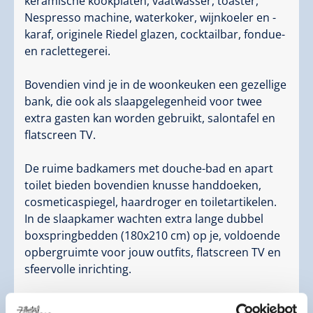
keramische kookplaten, vaatwasser, toaster,
Onze kleine gasten mogen de speelruimte voor
Nespresso machine, waterkoker, wijnkoeler en -
kinderen en de speeltuin in onze restaurants
karaf, originele Riedel glazen, cocktailbar, fondue-
DAHUAM.202 en Martins Skihütte gratis gebruiken
en raclettegerei.
tijdens de openingstijden.
Bovendien vind je in de woonkeuken een gezellige
Gewone dingen zoals een parkeerplaats direct voor
bank, die ook als slaapgelegenheid voor twee
de accommodatie, W-LAN, skidepot in het huis, een
extra gasten kan worden gebruikt, salontafel en
vriendelijke lach en tips en trucs in de omgeving zijn
flatscreen TV.
natuurlijk gratis voor jullie beschikbaar.
De ruime badkamers met douche-bad en apart
toilet bieden bovendien knusse handdoeken,
cosmeticaspiegel, haardroger en toiletartikelen.
In de slaapkamer wachten extra lange dubbel
Aankrijg beschrijving
boxspringbedden (180x210 cm) op je, voldoende
Vanuit het noorden: Van München/Salzburg/Wenen
opbergruimte voor jouw outfits, flatscreen TV en
via de A1, A8 en A93 tot Kiefersfelden.
sfeervolle inrichting.
Vervolg op de A12 Inntal Autobahn (autobahnvignet
niet vergeten) tot de afrit Zillertal tussen Innsbruck en
Natuurlijk heb je in het hele huis toegang tot WiFi