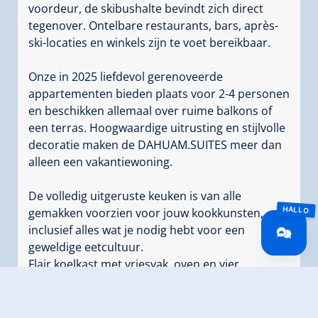
voordeur, de skibushalte bevindt zich direct
tegenover. Ontelbare restaurants, bars, après-
ski-locaties en winkels zijn te voet bereikbaar.
Onze in 2025 liefdevol gerenoveerde
appartementen bieden plaats voor 2-4 personen
en beschikken allemaal over ruime balkons of
een terras. Hoogwaardige uitrusting en stijlvolle
decoratie maken de DAHUAM.SUITES meer dan
alleen een vakantiewoning.
De volledig uitgeruste keuken is van alle
gemakken voorzien voor jouw kookkunsten,
inclusief alles wat je nodig hebt voor een
geweldige eetcultuur.
Flair koelkast met vriesvak, oven en vier
keramische kookplaten, vaatwasser, toaster,
Nespresso machine, waterkoker, wijnkoeler en -
karaf, originele Riedel glazen, cocktailbar,