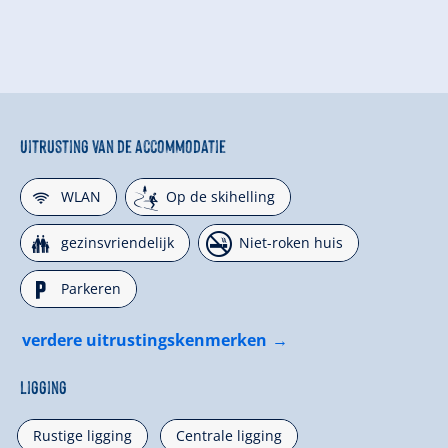
Uitrusting van de accommodatie
🜉
🞷
WLAN
Op de skihelling
🍺
🏝
gezinsvriendelijk
Niet-roken huis
🐈
Parkeren
verdere uitrustingskenmerken
Ligging
Rustige ligging
Centrale ligging