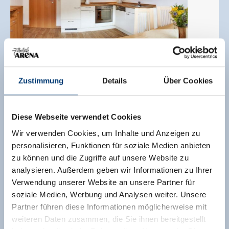
Zustimmung
Details
Über Cookies
Diese Webseite verwendet Cookies
Appartement met 1 slaapkamer
Wir verwenden Cookies, um Inhalte und Anzeigen zu
grootte van de kamer:
45 m² |
Opdrachten:
2 - 4
personalisieren, Funktionen für soziale Medien anbieten
mensen |
Slaapkamer:
1
zu können und die Zugriffe auf unsere Website zu
analysieren. Außerdem geben wir Informationen zu Ihrer
Onze comfortappartementen zijn voorzien van
Verwendung unserer Website an unsere Partner für
een gescheiden woon-/slaapgedeelte, tuin of
soziale Medien, Werbung und Analysen weiter. Unsere
terras, koelkast met vriesvak, oven, keramische
Partner führen diese Informationen möglicherweise mit
kookplaat, vaatwasser, magnetron,
weiteren Daten zusammen, die Sie ihnen bereitgestellt
koffiezetapparaat, waterkoker, kabel-tv, telefoon,