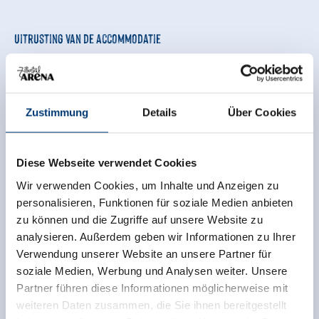
Uitrusting van de accommodatie
🜉
🞷
WLAN
Op de skihelling
🔮
🍺
Huisdieren toegestaan
gezinsvriendelijk
Zustimmung
Details
Über Cookies
🐈
Parkeren
Diese Webseite verwendet Cookies
verdere uitrustingskenmerken
Wir verwenden Cookies, um Inhalte und Anzeigen zu
personalisieren, Funktionen für soziale Medien anbieten
Ligging
zu können und die Zugriffe auf unsere Website zu
analysieren. Außerdem geben wir Informationen zu Ihrer
Op een heuvel gelegen
Direct aan de skipiste
Verwendung unserer Website an unsere Partner für
soziale Medien, Werbung und Analysen weiter. Unsere
Rustige ligging
Partner führen diese Informationen möglicherweise mit
weiteren Daten zusammen, die Sie ihnen bereitgestellt
Classificaties