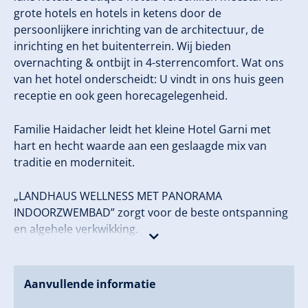
grote hotels en hotels in ketens door de
persoonlijkere inrichting van de architectuur, de
inrichting en het buitenterrein. Wij bieden
overnachting & ontbijt in 4-sterrencomfort. Wat ons
van het hotel onderscheidt: U vindt in ons huis geen
receptie en ook geen horecagelegenheid.
Familie Haidacher leidt het kleine Hotel Garni met
hart en hecht waarde aan een geslaagde mix van
traditie en moderniteit.
„LANDHAUS WELLNESS MET PANORAMA
INDOORZWEMBAD” zorgt voor de beste ontspanning
en algehele verkwikking.
ALLES INCLUSIEF EN DIRECT IN HUIS ... laat uw lichaam
na een dag in de natuur tot rust komen. De
Aanvullende informatie
ontspanning zet zich voort in de gezellige kamers