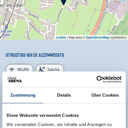
| Map data ©
contributors
Leaflet
OpenStreetMap
Uitrusting van de accommodatie
🜉
🗔
WLAN
Sauna
🔮
🅤
Huisdieren toegestaan
binnenzwembad
🐈
Zustimmung
Details
Über Cookies
Parkeren
verdere uitrustingskenmerken
Diese Webseite verwendet Cookies
Ligging
Wir verwenden Cookies, um Inhalte und Anzeigen zu