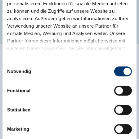
personalisieren, Funktionen für soziale Medien anbieten
Rustige ligging
Centrale ligging
zu können und die Zugriffe auf unsere Website zu
analysieren. Außerdem geben wir Informationen zu Ihrer
Weidegebied
Direct aan de loipe
Verwendung unserer Website an unsere Partner für
soziale Medien, Werbung und Analysen weiter. Unsere
Partner führen diese Informationen möglicherweise mit
weiteren Daten zusammen, die Sie ihnen bereitgestellt
haben oder die sie im Rahmen Ihrer Nutzung der Dienste
Ratings
gesammelt haben.
Einwilligungsauswahl
Notwendig
Medieninhaber & Herausgeber:
Zeller Bergbahnen Zillertal GmbH & Co KG
Funktional
Rohr 23// A-6280 Zell am Ziller
Tel: +43 5282 7165// info@zillertalarena.com
www.zillertalarena.com
Statistiken
Onafhankelijke beoordelingen van de andere
Marketing
bronnen. TrustYou verzamelt deze beoordelingen en