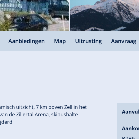
Aanbiedingen
Map
Uitrusting
Aanvraag
isch uitzicht, 7 km boven Zell in het
Aanvul
an de Zillertal Arena, skibushalte
ijderd
Aanko
B 169 -