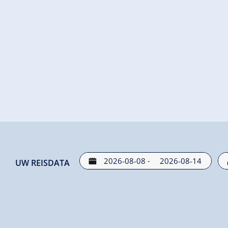
-
UW REISDATA