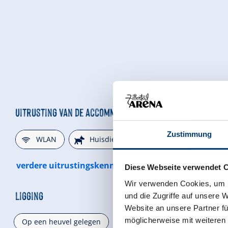
Uitrusting van de accommodatie
🜉
🔮
🏝
Zustimmung
WLAN
Huisdieren toegestaan
Niet-ro
verdere uitrustingskenmerken
Diese Webseite verwendet 
Wir verwenden Cookies, um I
Ligging
und die Zugriffe auf unsere 
Website an unsere Partner fü
möglicherweise mit weiteren
Op een heuvel gelegen
right on the ski-bus stop