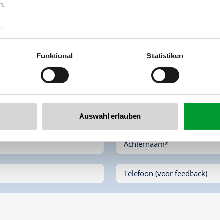
n.
r:
al GmbH & Co KG
er
Funktional
Statistiken
llertalarena.com
Auswahl erlauben
Achternaam*
Telefoon (voor feedback)