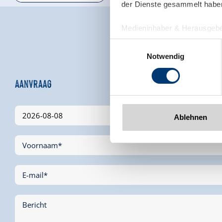
der Dienste gesammelt habe
Medieninhaber & Herausgebe
Zeller Bergbahnen Zillert
Einwilligungsauswahl
Rohr 23// A-6280 Zell am Zill
Notwendig
Tel: +43 5282 7165// info@zi
www.zillertalarena.com
Aanvraag
Ablehnen
Voornaam*
E-mail*
Bericht