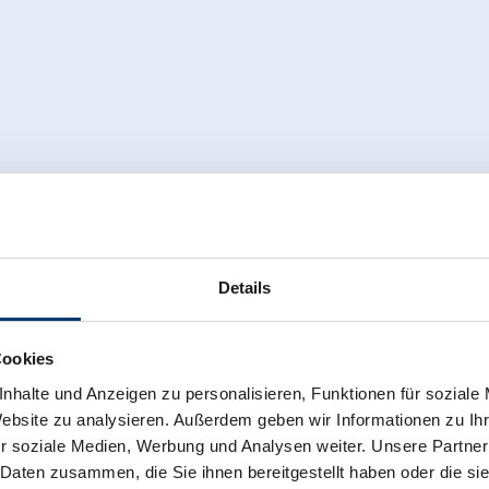
🐈
Details
ken huis
Parkeren
Cookies
nhalte und Anzeigen zu personalisieren, Funktionen für soziale
Website zu analysieren. Außerdem geben wir Informationen zu I
r soziale Medien, Werbung und Analysen weiter. Unsere Partner
 Daten zusammen, die Sie ihnen bereitgestellt haben oder die s
right on the bus stop
Rustige ligging