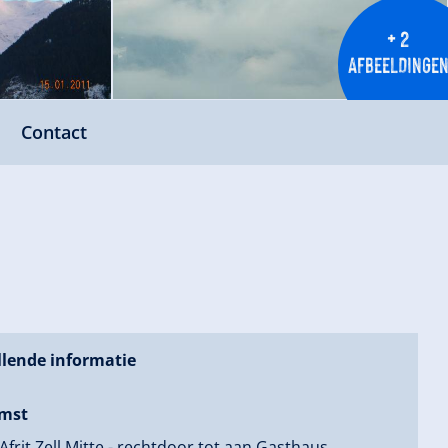
+ 2
AFBEELDINGE
Contact
lende informatie
mst
 Afrit Zell Mitte - rechtdoor tot aan Gasthaus