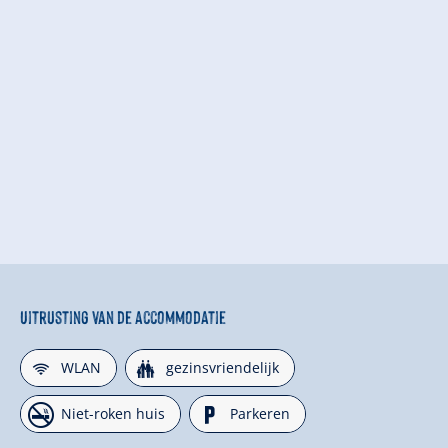
Uitrusting van de accommodatie
🜉
🍺
WLAN
gezinsvriendelijk
🏝
🐈
Niet-roken huis
Parkeren