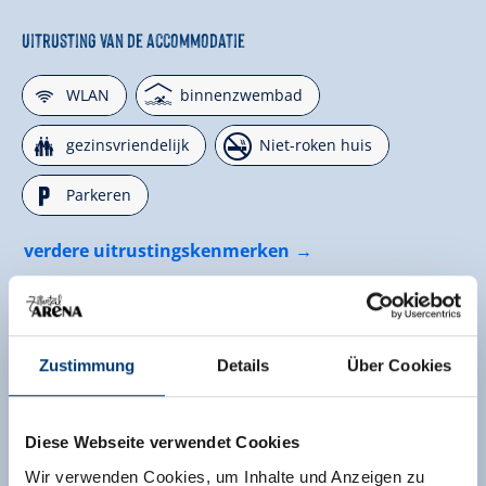
Uitrusting van de accommodatie
🜉
🅤
WLAN
binnenzwembad
🍺
🏝
gezinsvriendelijk
Niet-roken huis
🐈
Parkeren
verdere uitrustingskenmerken
Ligging
Centrale ligging
right on the ski-bus stop
Zustimmung
Details
Über Cookies
Direct aan het fietspad
Aan de wandelweg
Diese Webseite verwendet Cookies
right on the bus stop
Rustige ligging
Wir verwenden Cookies, um Inhalte und Anzeigen zu