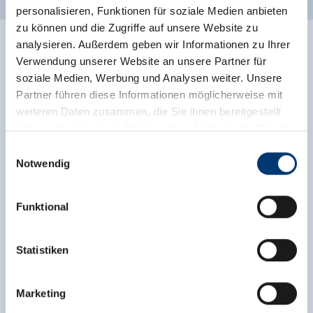
personalisieren, Funktionen für soziale Medien anbieten
zu können und die Zugriffe auf unsere Website zu
analysieren. Außerdem geben wir Informationen zu Ihrer
Ratings
Verwendung unserer Website an unsere Partner für
soziale Medien, Werbung und Analysen weiter. Unsere
Partner führen diese Informationen möglicherweise mit
weiteren Daten zusammen, die Sie ihnen bereitgestellt
haben oder die sie im Rahmen Ihrer Nutzung der Dienste
gesammelt haben.
Einwilligungsauswahl
Notwendig
Medieninhaber & Herausgeber:
Zeller Bergbahnen Zillertal GmbH & Co KG
Funktional
Onafhankelijke beoordelingen van de andere
Rohr 23// A-6280 Zell am Ziller
bronnen. TrustYou verzamelt deze beoordelingen en
Tel: +43 5282 7165// info@zillertalarena.com
berekent een gemiddelde van de
www.zillertalarena.com
Statistiken
beoordelingsresultaten.
Marketing