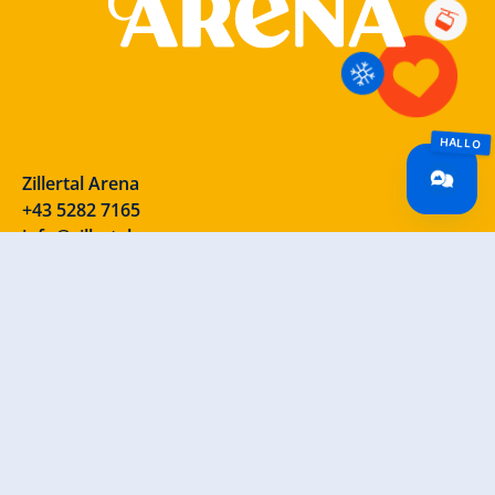
Zillertal Arena
+43 5282 7165
info@zillertalarena.com
Rohr 23
A-6280 Zell am Ziller
Österreich
Onze sociale media – neem eens een kijkje!