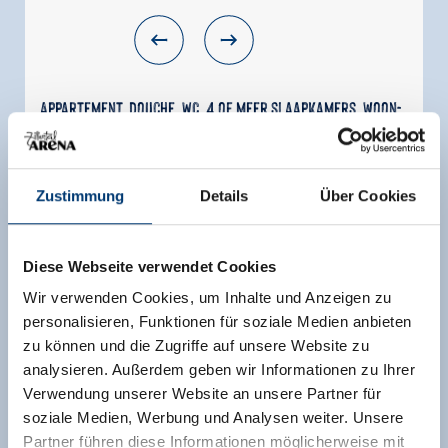
Appartement, douche, WC, 4 of meer slaapkamers, woon-
slaapruimte
grootte van de kamer:
90 m² |
Opdrachten:
1 -
10 mensen |
Slaapkamer:
4
Zustimmung
Details
Über Cookies
4 slaapkamers (2 tweepersoonskamers en 2
tweepersoonskamers met slaapbank),
Diese Webseite verwendet Cookies
douche/WC, aparte WC, woonkeuken,
Wir verwenden Cookies, um Inhalte und Anzeigen zu
skischoendroger
personalisieren, Funktionen für soziale Medien anbieten
zu können und die Zugriffe auf unsere Website zu
Uitrusting
analysieren. Außerdem geben wir Informationen zu Ihrer
Beschikbaarheidskalender
Verwendung unserer Website an unsere Partner für
soziale Medien, Werbung und Analysen weiter. Unsere
Partner führen diese Informationen möglicherweise mit