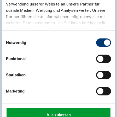
Verwendung unserer Website an unsere Partner für
soziale Medien, Werbung und Analysen weiter. Unsere
Partner führen diese Informationen möglicherweise mit
weiteren Daten zusammen, die Sie ihnen bereitgestellt
haben oder die sie im Rahmen Ihrer Nutzung der Dienste
gesammelt haben.
Einwilligungsauswahl
Notwendig
Medieninhaber & Herausgeber:
Zeller Bergbahnen Zillertal GmbH & Co KG
Funktional
Rohr 23// A-6280 Zell am Ziller
Tel: +43 5282 7165// info@zillertalarena.com
www.zillertalarena.com
Statistiken
Uitrusting van de accommodatie
Marketing
🜉
🍺
WLAN
gezinsvriendelijk
🏝
🐈
Niet-roken huis
Parkeren
Alle zulassen