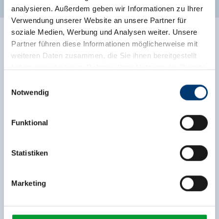
analysieren. Außerdem geben wir Informationen zu Ihrer
Verwendung unserer Website an unsere Partner für
soziale Medien, Werbung und Analysen weiter. Unsere
Partner führen diese Informationen möglicherweise mit
weiteren Daten zusammen, die Sie ihnen bereitgestellt
haben oder die sie im Rahmen Ihrer Nutzung der Dienste
gesammelt haben.
Einwilligungsauswahl
Notwendig
Medieninhaber & Herausgeber:
Zeller Bergbahnen Zillertal GmbH & Co KG
Funktional
Rohr 23// A-6280 Zell am Ziller
Tel: +43 5282 7165// info@zillertalarena.com
www.zillertalarena.com
Statistiken
Marketing