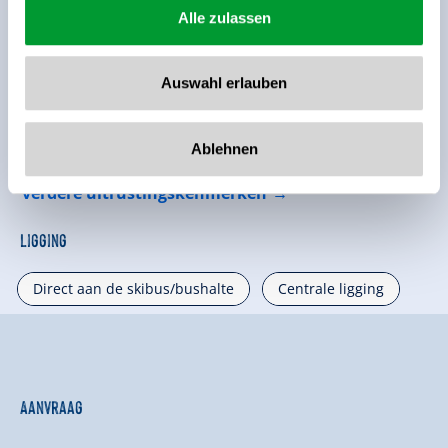
Alle zulassen
Auswahl erlauben
Uitrusting van de accommodatie
🜉
🐈
WLAN
Parkeren
Ablehnen
verdere uitrustingskenmerken
Ligging
Direct aan de skibus/bushalte
Centrale ligging
Aanvraag