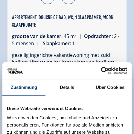
Appartement, douche of bad, WC, 1 slaapkamer, woon-
slaapruimte
grootte van de kamer:
45 m² |
Opdrachten:
2 -
5 mensen |
Slaapkamer:
1
gezellig ingerichte vakantiewoning met zuid
balkon; Uitrusting keuken: vriezer en koelkast,
magnetron en elektrische kookplaat met oven
Uitrusting
Zustimmung
Details
Über Cookies
Beschikbaarheidskalender
Diese Webseite verwendet Cookies
Wir verwenden Cookies, um Inhalte und Anzeigen zu
personalisieren, Funktionen für soziale Medien anbieten
Andere kamers en appartementen
zu können und die Zugriffe auf unsere Website zu