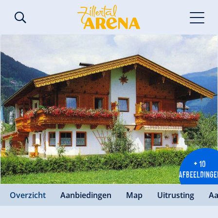
+ 10
AFBEELDINGE
Overzicht
Aanbiedingen
Map
Uitrusting
Aa