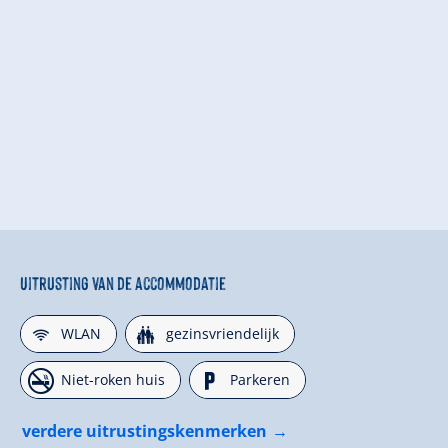
Uitrusting van de accommodatie
🜉
🍺
WLAN
gezinsvriendelijk
🏝
🐈
Niet-roken huis
Parkeren
verdere uitrustingskenmerken