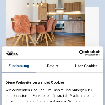
Zustimmung
Details
Über Cookies
Diese Webseite verwendet Cookies
Appartement, douche en bad, WC, 2 slaapkamers
Wir verwenden Cookies, um Inhalte und Anzeigen zu
grootte van de kamer:
65 m² |
Opdrachten:
1 -
personalisieren, Funktionen für soziale Medien anbieten
5 mensen |
Slaapkamer:
2
zu können und die Zugriffe auf unsere Website zu