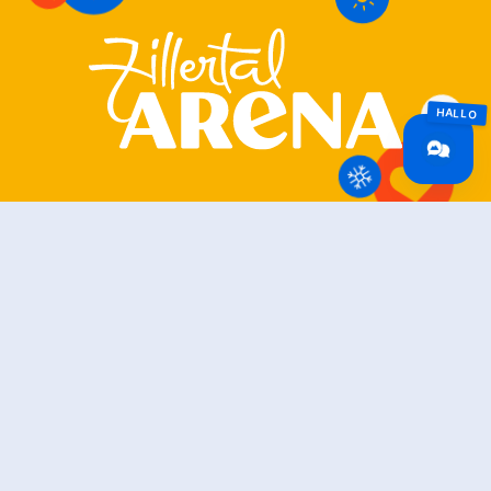
Zillertal Arena
+43 5282 7165
info@zillertalarena.com
Rohr 23
A-6280 Zell am Ziller
Österreich