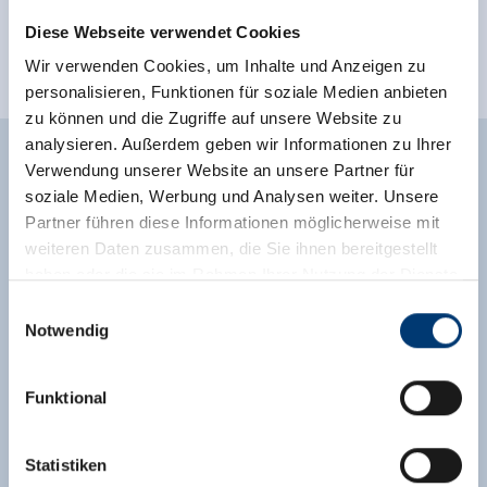
Diese Webseite verwendet Cookies
Wir verwenden Cookies, um Inhalte und Anzeigen zu
personalisieren, Funktionen für soziale Medien anbieten
zu können und die Zugriffe auf unsere Website zu
analysieren. Außerdem geben wir Informationen zu Ihrer
Verwendung unserer Website an unsere Partner für
Uitrusting van de accommodatie
soziale Medien, Werbung und Analysen weiter. Unsere
🜉
🔮
Partner führen diese Informationen möglicherweise mit
WLAN
Huisdieren toegestaan
weiteren Daten zusammen, die Sie ihnen bereitgestellt
🐈
haben oder die sie im Rahmen Ihrer Nutzung der Dienste
Parkeren
gesammelt haben.
Einwilligungsauswahl
Notwendig
verdere uitrustingskenmerken
Medieninhaber & Herausgeber:
Zeller Bergbahnen Zillertal GmbH & Co KG
Ligging
Funktional
Rohr 23// A-6280 Zell am Ziller
Tel: +43 5282 7165// info@zillertalarena.com
right on the ski-bus stop
right on the bus stop
www.zillertalarena.com
Statistiken
Centrale ligging
In de buurt van het bos