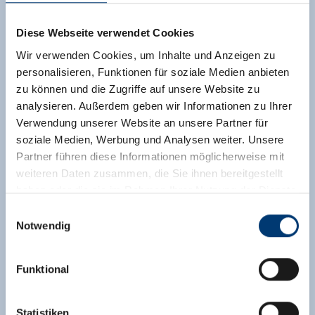
tweepersoonskamers, 1 kamer met uittrekbare
bank (150 cm ligoppervlak), 3x WC en douche.
Diese Webseite verwendet Cookies
Wir verwenden Cookies, um Inhalte und Anzeigen zu
Uitrusting
personalisieren, Funktionen für soziale Medien anbieten
Beschikbaarheidskalender
zu können und die Zugriffe auf unsere Website zu
analysieren. Außerdem geben wir Informationen zu Ihrer
Verwendung unserer Website an unsere Partner für
soziale Medien, Werbung und Analysen weiter. Unsere
Partner führen diese Informationen möglicherweise mit
weiteren Daten zusammen, die Sie ihnen bereitgestellt
haben oder die sie im Rahmen Ihrer Nutzung der Dienste
gesammelt haben.
Einwilligungsauswahl
Notwendig
Medieninhaber & Herausgeber:
Zeller Bergbahnen Zillertal GmbH & Co KG
Funktional
Rohr 23// A-6280 Zell am Ziller
Tel: +43 5282 7165// info@zillertalarena.com
www.zillertalarena.com
Statistiken