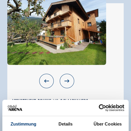
Appartement, douche, WC, 3 slaapkamers
grootte van de kamer:
72 m² |
Opdrachten:
1 -
7 mensen |
Slaapkamer:
3
Zustimmung
Details
Über Cookies
Ons appartement bestaat uit 1 woonkeuken, 3