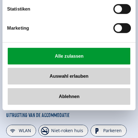
www.zillertalarena.com
Statistiken
Marketing
Alle zulassen
Auswahl erlauben
Ablehnen
Uitrusting van de accommodatie
🜉
🏝
🐈
WLAN
Niet-roken huis
Parkeren