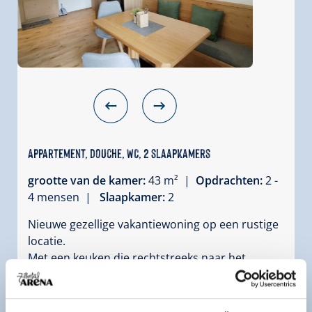
Appartement, douche, WC, 2 slaapkamers
grootte van de kamer:
43 m² |
Opdrachten:
2 -
4 mensen |
Slaapkamer:
2
Nieuwe gezellige vakantiewoning op een rustige
locatie.
Met een keuken die rechtstreeks naar het
zonnige terras leidt.
2 slaapkamers met elk een eigen badkamer.