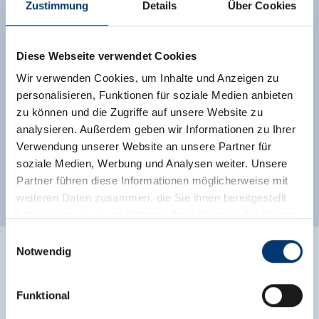
Zustimmung
Details
Über Cookies
Skiruimte met een skibootdroger.
Opslagmogelijkheden voor fietsen, barbecue
mogelijkheid & broodjesservice
Diese Webseite verwendet Cookies
Uitrusting
Wir verwenden Cookies, um Inhalte und Anzeigen zu
Beschikbaarheidskalender
personalisieren, Funktionen für soziale Medien anbieten
zu können und die Zugriffe auf unsere Website zu
analysieren. Außerdem geben wir Informationen zu Ihrer
Verwendung unserer Website an unsere Partner für
soziale Medien, Werbung und Analysen weiter. Unsere
Partner führen diese Informationen möglicherweise mit
Andere kamers en appartementen
weiteren Daten zusammen, die Sie ihnen bereitgestellt
haben oder die sie im Rahmen Ihrer Nutzung der Dienste
gesammelt haben.
Einwilligungsauswahl
Notwendig
Medieninhaber & Herausgeber:
Zeller Bergbahnen Zillertal GmbH & Co KG
Funktional
Rohr 23// A-6280 Zell am Ziller
Tel: +43 5282 7165// info@zillertalarena.com