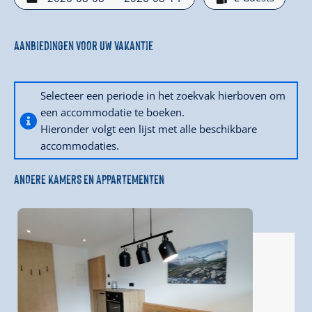
Breng uw volgende vakantie door in de
nieuwe
uitbreiding
van Apart Marie, waar elk detail
zorgvuldig is doordacht.
Aanbiedingen voor uw vakantie
Selecteer een periode in het zoekvak hierboven om
een accommodatie te boeken.
Hieronder volgt een lijst met alle beschikbare
accommodaties.
ANDERE KAMERS EN APPARTEMENTEN