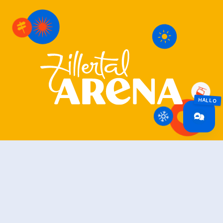
Zillertal Arena
+43 5282 7165
info@zillertalarena.com
Rohr 23