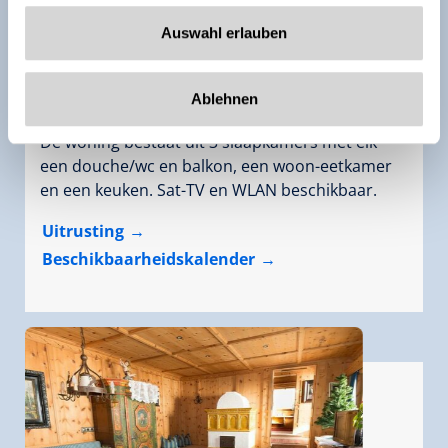
Auswahl erlauben
Appartement, douche, WC, 2 slaapkamers
grootte van de kamer:
80 m² |
Opdrachten:
2 -
Ablehnen
4 mensen |
Slaapkamer:
3
De woning bestaat uit 3 slaapkamers met elk
een douche/wc en balkon, een woon-eetkamer
en een keuken. Sat-TV en WLAN beschikbaar.
Uitrusting
Beschikbaarheidskalender