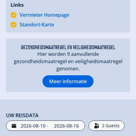
Links
Een bijzonder hoogtepunt is te bereiken via de
Vermieter Homepage
Zillertaler Höhenstraße: de Kristallhütte en de hut van
de Zellberg Buam. Een „must” voor elke
Standort-Karte
muziekliefhebber en wandelaar!
We heten u van harte welkom in ons
gezondheidsmaatregel en veiligheidsmaatregel
Appartementenhuis Max Ebster in Zell am Ziller!
Hier worden 9 aanvullende
gezondheidsmaatregel en veiligheidsmaatregel
genomen.
Meer informatie
UW REISDATA
-
2
Guests