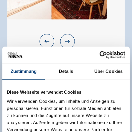
Appartement, douche, WC, 2 slaapkamers - Fichte
Zustimmung
Details
Über Cookies
grootte van de kamer:
70 m² |
Opdrachten:
2 -
4 mensen |
Slaapkamer:
2
Een vakantieappartement met natuuhout,
Diese Webseite verwendet Cookies
parketvloeren, gezellige woonkamer met
Wir verwenden Cookies, um Inhalte und Anzeigen zu
tegelkachel, rookvrij appartement. (Rookruimte
personalisieren, Funktionen für soziale Medien anbieten
is beschikbaar) TVB-kinderenprogramma van
zu können und die Zugriffe auf unsere Website zu
ma-vr in de zomer. All-in-weken in de winter en
analysieren. Außerdem geben wir Informationen zu Ihrer
zomer. Broodjesservice.
Verwendung unserer Website an unsere Partner für