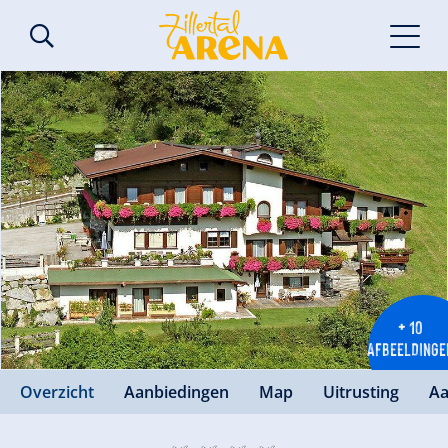
+ 10
AFBEELDINGE
Overzicht
Aanbiedingen
Map
Uitrusting
Aa