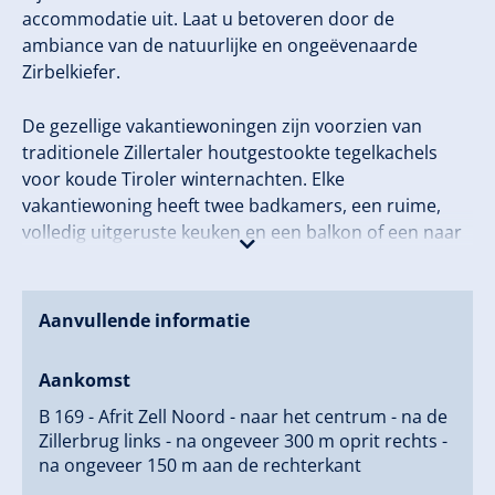
accommodatie uit. Laat u betoveren door de
ambiance van de natuurlijke en ongeëvenaarde
Zirbelkiefer.
De gezellige vakantiewoningen zijn voorzien van
traditionele Zillertaler houtgestookte tegelkachels
voor koude Tiroler winternachten. Elke
vakantiewoning heeft twee badkamers, een ruime,
volledig uitgeruste keuken en een balkon of een naar
het dal gerichte zonneterras.
Of het nu zomer of winter is, vanuit onze pension
Aanvullende informatie
bereikt u gemakkelijk diverse wandelpaden,
langlaufloipes en de talrijke pistes van de Zillertal
Aankomst
Arena.
B 169 - Afrit Zell Noord - naar het centrum - na de
Zillerbrug links - na ongeveer 300 m oprit rechts -
De halte van de skibus naar de Zillertal Arena ligt op
na ongeveer 150 m aan de rechterkant
slechts 20 meter.