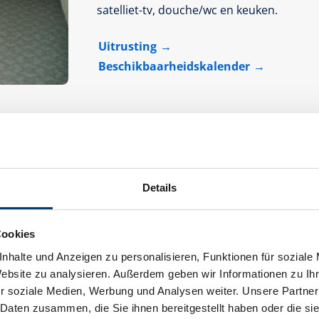
satelliet-tv, douche/wc en keuken.
Uitrusting
Beschikbaarheidskalender
Details
Appartement "Nr.2", douche, WC, 4 of me
Cookies
grootte van de kamer:
90 m² |
Opdrach
nhalte und Anzeigen zu personalisieren, Funktionen für soziale
Website zu analysieren. Außerdem geben wir Informationen zu I
r soziale Medien, Werbung und Analysen weiter. Unsere Partner
 Daten zusammen, die Sie ihnen bereitgestellt haben oder die s