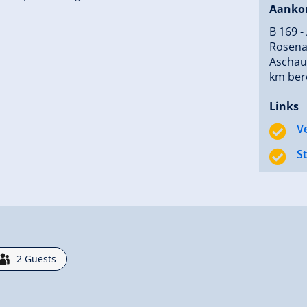
Aanko
B 169 - 
Rosenal
Aschau 
km bere
Links
V
S
2
Guests