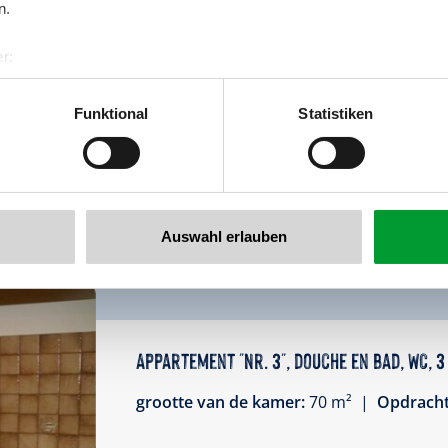
n.
De gezellige vakantiewoning beschikt o
wc in de gang, 1 driekamer- en 1 dubbe
r:
met vaatwasser, sat-tv en balkon. Het be
al GmbH & Co KG
vakantiewoning is bereikbaar via de gang
er
Funktional
Statistiken
llertalarena.com
Uitrusting
Beschikbaarheidskalender
Auswahl erlauben
Appartement "Nr. 3", douche en bad, WC,
grootte van de kamer:
70 m² |
Opdrach