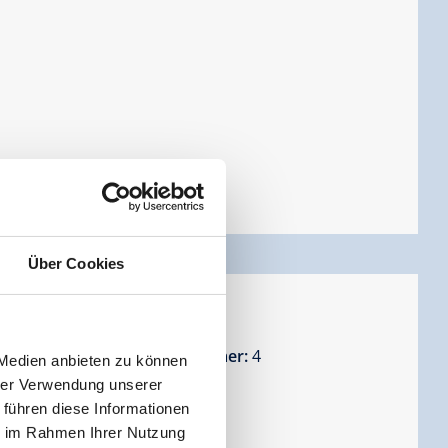
Über Cookies
er slaapkamers
ten:
7 - 8 mensen |
Slaapkamer:
4
 Medien anbieten zu können
hrer Verwendung unserer
 führen diese Informationen
ie im Rahmen Ihrer Nutzung