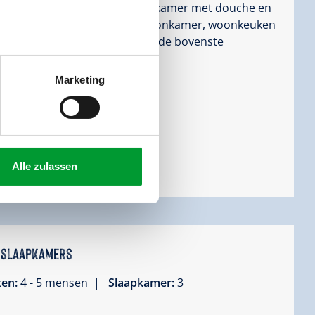
ver 1 dubbel- en 1 eenpersoonskamer met douche en
lkamer met douche en wc, 1 woonkamer, woonkeuken
treft een "open" appartement, de bovenste
.
Marketing
Alle zulassen
 3 slaapkamers
ten:
4 - 5 mensen |
Slaapkamer:
3