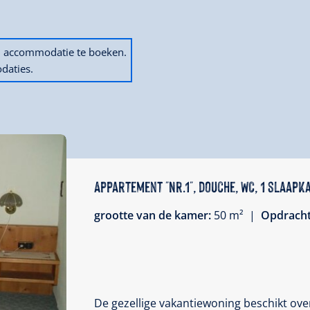
en accommodatie te boeken.
daties.
Appartement "Nr.1", douche, WC, 1 slaap
grootte van de kamer:
50 m² |
Opdrach
De gezellige vakantiewoning beschikt o