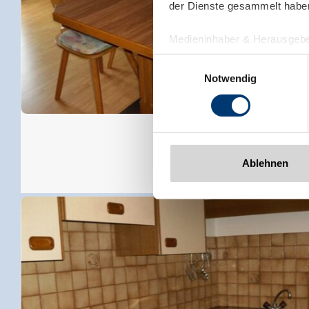
der Dienste gesammelt habe
Medieninhaber & Herausgebe
Zeller Bergbahnen Zillert
Einwilligungsauswahl
Rohr 23// A-6280 Zell am Zill
Notwendig
Tel: +43 5282 7165// info@zi
www.zillertalarena.com
Ablehnen