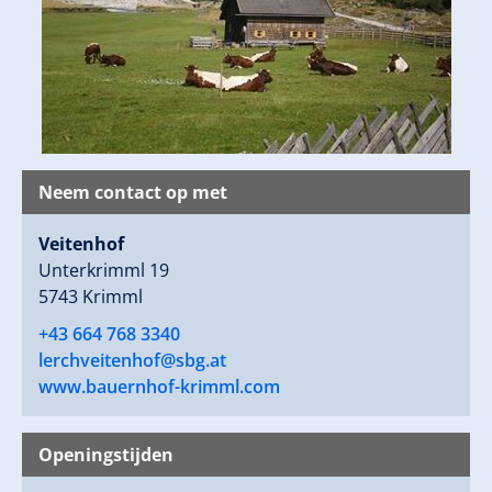
Neem contact op met
Veitenhof
Unterkrimml 19
5743 Krimml
+43 664 768 3340
lerchveitenhof@sbg.at
www.bauernhof-krimml.com
Openingstijden