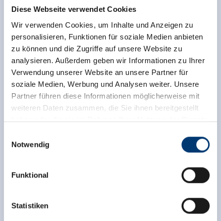
Diese Webseite verwendet Cookies
Wir verwenden Cookies, um Inhalte und Anzeigen zu
personalisieren, Funktionen für soziale Medien anbieten
zu können und die Zugriffe auf unsere Website zu
analysieren. Außerdem geben wir Informationen zu Ihrer
Verwendung unserer Website an unsere Partner für
soziale Medien, Werbung und Analysen weiter. Unsere
Partner führen diese Informationen möglicherweise mit
weiteren Daten zusammen, die Sie ihnen bereitgestellt
haben oder die sie im Rahmen Ihrer Nutzung der Dienste
gesammelt haben.
Einwilligungsauswahl
Notwendig
Medieninhaber & Herausgeber:
Zeller Bergbahnen Zillertal GmbH & Co KG
Funktional
Rohr 23// A-6280 Zell am Ziller
Tel: +43 5282 7165// info@zillertalarena.com
Terug naar het overzicht
www.zillertalarena.com
Statistiken