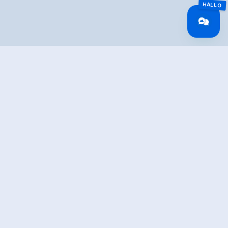
Overview
Wandeltijd
03:00 h
Lengte
7.64 km
Moeilijkheid
Middle
Hoogtewinst
399 hm
bergop
Hoogte
399 hm
bergafwaarts
Het hoogste punt
2040 m
Route Start
Hochkrimml Filzstein