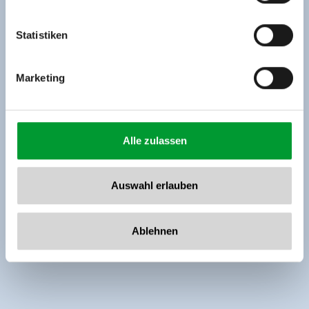
Tel: +43 5282 7165// info@zillertalarena.com
www.zillertalarena.com
Statistiken
Marketing
Alle zulassen
Auswahl erlauben
Ablehnen