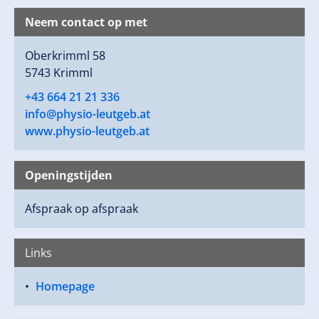
Neem contact op met
Oberkrimml 58
5743 Krimml
+43 664 21 21 336
info@physio-leutgeb.at
www.physio-leutgeb.at
Openingstijden
Afspraak op afspraak
Links
Homepage