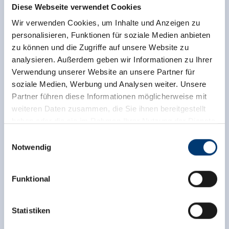
Diese Webseite verwendet Cookies
Wir verwenden Cookies, um Inhalte und Anzeigen zu
personalisieren, Funktionen für soziale Medien anbieten
zu können und die Zugriffe auf unsere Website zu
analysieren. Außerdem geben wir Informationen zu Ihrer
Verwendung unserer Website an unsere Partner für
soziale Medien, Werbung und Analysen weiter. Unsere
Terug naar het overzicht
Partner führen diese Informationen möglicherweise mit
weiteren Daten zusammen, die Sie ihnen bereitgestellt
haben oder die sie im Rahmen Ihrer Nutzung der Dienste
gesammelt haben.
Einwilligungsauswahl
Notwendig
Meld u nu aan voor de nieuwsbrief!
Medieninhaber & Herausgeber:
Zeller Bergbahnen Zillertal GmbH & Co KG
Funktional
Rohr 23// A-6280 Zell am Ziller
Registreer
Tel: +43 5282 7165// info@zillertalarena.com
www.zillertalarena.com
Statistiken