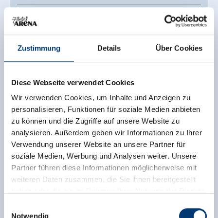
za, 05.09.2026 - 18:00 uur
za, 12.09.2026 - 18:00 uur
Zustimmung
Details
Über Cookies
za, 19.09.2026 - 18:00 uur
za, 26.09.2026 - 18:00 uur
Diese Webseite verwendet Cookies
Wir verwenden Cookies, um Inhalte und Anzeigen zu
personalisieren, Funktionen für soziale Medien anbieten
Neem contact op met
zu können und die Zugriffe auf unsere Website zu
Das Posthotel GmbH
analysieren. Außerdem geben wir Informationen zu Ihrer
Rohrerstraße 4
Verwendung unserer Website an unsere Partner für
6280 Zell am Ziller
soziale Medien, Werbung und Analysen weiter. Unsere
Partner führen diese Informationen möglicherweise mit
(0043) 5282 2236
weiteren Daten zusammen, die Sie ihnen bereitgestellt
info@zillerseasons.at
haben oder die sie im Rahmen Ihrer Nutzung der Dienste
www.zillerseasons.at/
gesammelt haben.
Einwilligungsauswahl
Notwendig