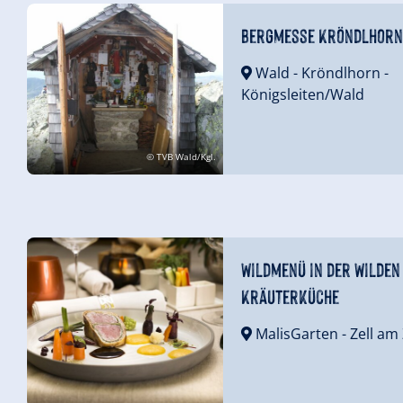
Bergmesse Kröndlhorn
Wald - Kröndlhorn
-
Königsleiten/Wald
© TVB Wald/Kgl.
Wildmenü in der Wilden
Kräuterküche
MalisGarten
- Zell am 