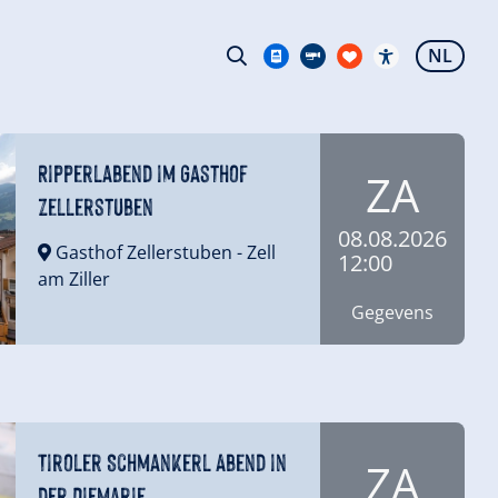
NL
Ripperlabend im Gasthof
ZA
Zellerstuben
08.08.2026
Gasthof Zellerstuben
- Zell
12:00
am Ziller
Gegevens
Tiroler Schmankerl Abend in
ZA
der DieMarie