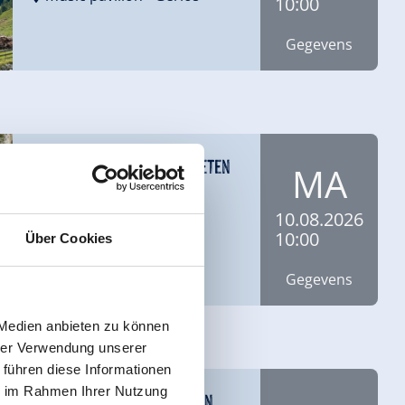
10:00
Gegevens
Arena Teenies - Boogschieten
MA
music pavilion
- Gerlos
10.08.2026
10:00
Über Cookies
Gegevens
 Medien anbieten zu können
hrer Verwendung unserer
 führen diese Informationen
ie im Rahmen Ihrer Nutzung
Kletterwand Königsleiten