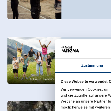
Family Aktiv - Beleveni
de Isskogel
music pavilion
- Gerlo
Zustimmung
© Tiroler Familiennester
Diese Webseite verwendet 
Wir verwenden Cookies, um I
und die Zugriffe auf unsere 
Website an unsere Partner fü
möglicherweise mit weiteren
Reise ins Tauernfenste