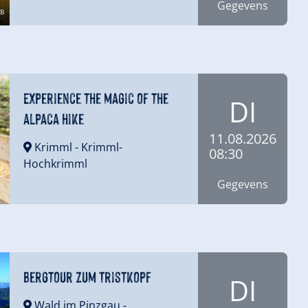
Gegevens
B
Experience the magic of the
DI
alpaca hike
11.08.2026
Krimml
- Krimml-
08:30
Hochkrimml
Gegevens
Bergtour zum Tristkopf
DI
Wald im Pinzgau
-