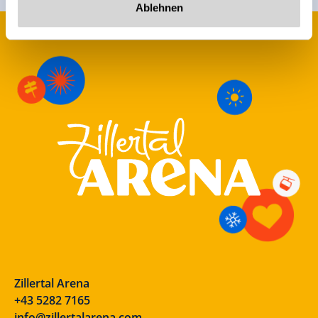
Ablehnen
Zillertal Arena
+43 5282 7165
info@zillertalarena.com