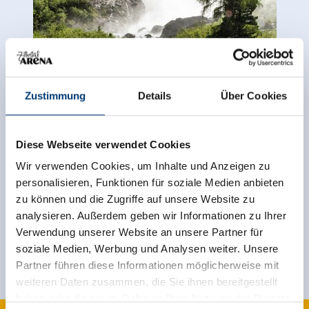
Zustimmung
Details
Über Cookies
Terug naar het overzicht
Diese Webseite verwendet Cookies
Wir verwenden Cookies, um Inhalte und Anzeigen zu
personalisieren, Funktionen für soziale Medien anbieten
Meld u nu aan voor de nieuwsbrief!
zu können und die Zugriffe auf unsere Website zu
analysieren. Außerdem geben wir Informationen zu Ihrer
Verwendung unserer Website an unsere Partner für
Registreer
soziale Medien, Werbung und Analysen weiter. Unsere
Partner führen diese Informationen möglicherweise mit
weiteren Daten zusammen, die Sie ihnen bereitgestellt
haben oder die sie im Rahmen Ihrer Nutzung der Dienste