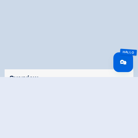
Overview
Wandeltijd
13:00 h
Lengte
40 km
Moeilijkheid
Hard
Hoogtewinst
1550 hm
bergop
Hoogte
1700 hm
bergafwaarts