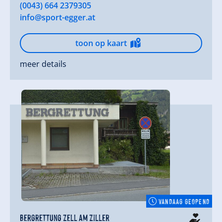
(0043) 664 2379305
info@sport-egger.at
toon op kaart
meer details
VANDAAG GEOPEND
Bergrettung Zell am Ziller