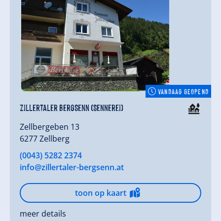
VANDAAG GEOPEND
Zillertaler BergSenn (Sennerei)
Zellbergeben 13
6277 Zellberg
(0043) 5282 2374
info@zillertaler-bergsenn.at
toon op kaart
meer details