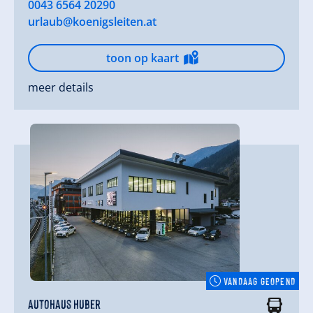
0043 6564 20290
urlaub@koenigsleiten.at
toon op kaart
meer details
VANDAAG GEOPEND
Autohaus Huber