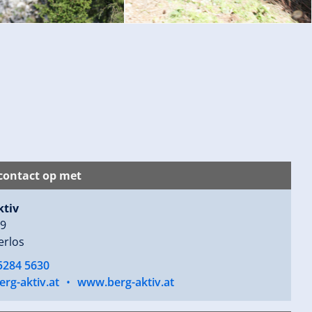
ontact op met
ktiv
09
erlos
5284 5630
rg-aktiv.at
•
www.berg-aktiv.at