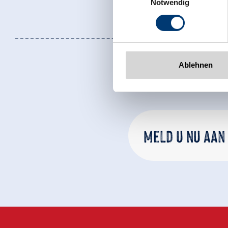
Notwendig
Tel: +43 5282 7165// info@zi
www.zillertalarena.com
Ablehnen
Meld u nu aan