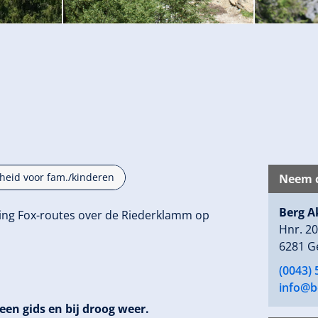
heid voor fam./kinderen
Neem c
Berg A
ying Fox-routes over de Riederklamm op
Hnr. 2
6281 G
(0043) 
info@be
een gids en bij droog weer.