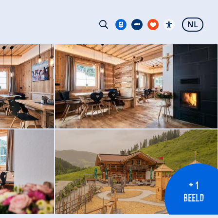
NL
+ 1
BEELD