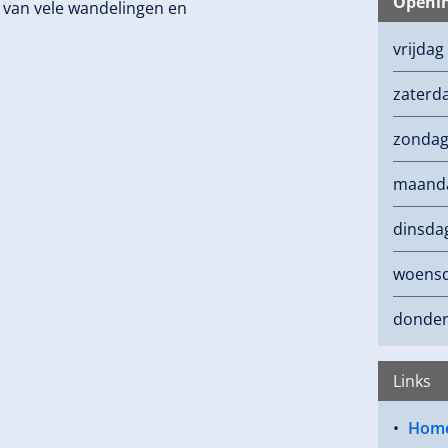
Openin
l van vele wandelingen en
vrijdag
zaterd
zonda
maand
dinsda
woens
donde
Links
Hom