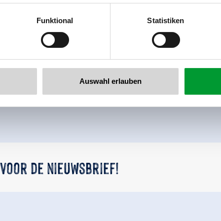
al GmbH & Co KG
er
Funktional
Statistiken
llertalarena.com
Terug naar het overzicht
Auswahl erlauben
 voor de nieuwsbrief!