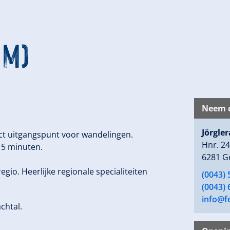
 m)
Neem c
Jörgle
ect uitgangspunt voor wandelingen.
Hnr. 2
15 minuten.
6281 G
io. Heerlijke regionale specialiteiten
(0043) 
(0043)
info@fe
chtal.