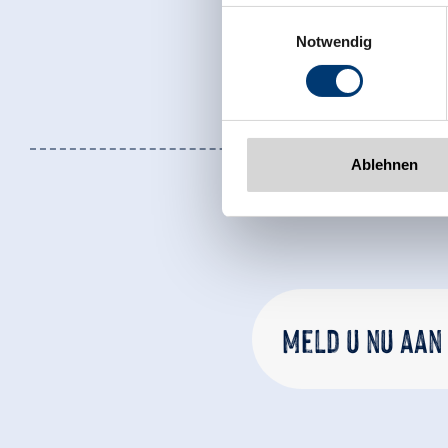
Zeller Bergbahnen Zillert
Einwilligungsauswahl
Rohr 23// A-6280 Zell am Zill
Notwendig
Tel: +43 5282 7165// info@zi
www.zillertalarena.com
Ablehnen
Meld u nu aan