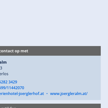
ontact op met
ralm
43
erlos
5282 3429
 699/11442070
rienhotel-joerglerhof.at
•
www.joergleralm.at/